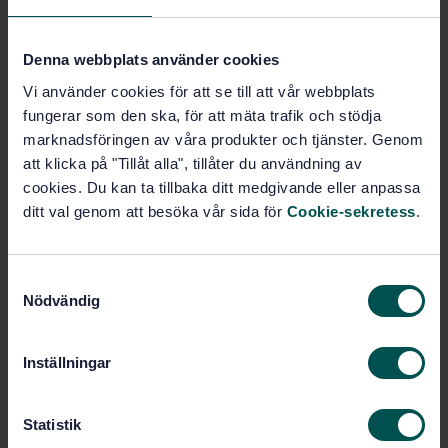
SVENSK STANDARD
· SS-ISO 15930-7:2010
Grafisk teknik - Överföring av prepressdata med
Denna webbplats använder cookies
användning av PDF - Del 7: Fullständig
informationsöverföring av tryckrelaterat data (PDF/X-
Vi använder cookies för att se till att vår webbplats
4) och partiell överföring av tryckrelaterat data med
fungerar som den ska, för att mäta trafik och stödja
extern profilreferens (PDF/X-4p) med användning av
marknadsföringen av våra produkter och tjänster. Genom
PDF 1.6 (ISO 15930-7:2010, IDT)
att klicka på "Tillåt alla", tillåter du användning av
cookies. Du kan ta tillbaka ditt medgivande eller anpassa
Prenumerera på standarden - Läs mer
ditt val genom att besöka vår sida för
Cookie-sekretess
.
Pris:
1 420 SEK
Lägg i varukorgen
S
PDF
Nödvändig
a
m
Fler alternativ
t
Inställningar
y
c
Produktinformation
k
Statistik
Språk: