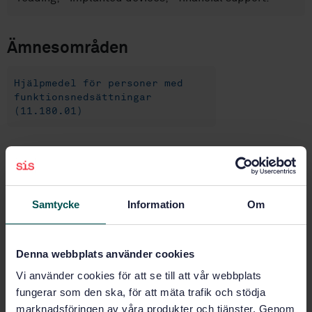
Ämnesområden
Hjälpmedel för personer med
funktionsnedsättningar
(11.180.01)
Köp denna standard
STANDARD
Samtycke
Information
Om
SVENSK STANDARD
· SS-EN ISO 9999:2011
Hjälpmedel för personer med funktionsnedsättning -
Klassificering och terminologi (ISO 9999:2011)
Denna webbplats använder cookies
Vi använder cookies för att se till att vår webbplats
Prenumerera på standarden - Läs mer
fungerar som den ska, för att mäta trafik och stödja
marknadsföringen av våra produkter och tjänster. Genom