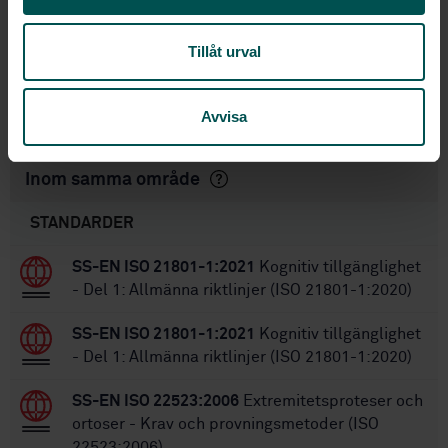
SS-EN ISO 9999:2011
Finns även på:
SS-EN ISO 9999:2007/AC:2009
,
Ersätter:
Tillåt urval
SS-EN ISO 9999:2007
SS-EN ISO 9999:2016
,
SS-EN ISO
Ersätts av:
9999:2016
Avvisa
Inom samma område
STANDARDER
SS-EN ISO 21801-1:2021
Kognitiv tillgänglighet
- Del 1: Allmänna riktlinjer (ISO 21801-1:2020)
SS-EN ISO 21801-1:2021
Kognitiv tillgänglighet
- Del 1: Allmänna riktlinjer (ISO 21801-1:2020)
SS-EN ISO 22523:2006
Extremitetsproteser och
ortoser - Krav och provningsmetoder (ISO
22523:2006)