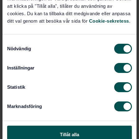
Pris:
1 865 SEK
att klicka på "Tillåt alla", tillåter du användning av
Lägg i varukorgen
cookies. Du kan ta tillbaka ditt medgivande eller anpassa
PDF
ditt val genom att besöka vår sida för
Cookie-sekretess
.
Fler alternativ
S
Nödvändig
a
Produktinformation
m
t
Engelska
Språk:
Inställningar
y
Hjälpmedel, SIS/TK 344
Framtagen av:
c
Assistive products for
Internationell titel:
k
Statistik
persons with disability - Classification
e
and terminology (ISO 9999:2011)
s
STD-80901
Marknadsföring
Artikelnummer:
v
4
Utgåva:
a
2011-08-04
l
Fastställd:
116
Antal sidor:
Tillåt alla