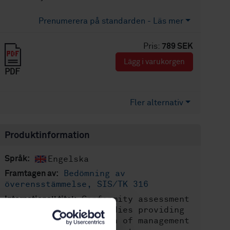
Prenumerera på standarden - Läs mer
Pris:
789 SEK
Lägg i varukorgen
PDF
Fler alternativ
Produktinformation
Engelska
Språk:
Bedömning av
Framtagen av:
överensstämmelse, SIS/TK 316
Conformity assessment
Internationell titel:
- Requirements for bodies providing
audit and certification of management