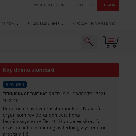
NYHETER OCH PRESS
ENGLISH
LOGGA IN
OM SIS
STANDARDER
SIS ABONNEMANG
Köp denna standard
STANDARD
TEKNISKA SPECIFIKATIONER
· SIS-ISO/IEC TS 17021-
10:2018
Bedömning av överensstämmelse - Krav på
organ som reviderar och certifierar
ledningssystem - Del 10: Kompetenskrav för
revision och certifiering av ledningssystem för
arbetsmiljö