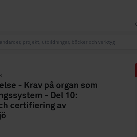
8
lse - Krav på organ som
ingssystem - Del 10:
h certifiering av
jö