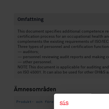
Omfattning
This document specifies additional competence req
certification process for an occupational health
complements the existing requirements of ISO/IEC
Three types of personnel and certification function
— auditors;
— personnel reviewing audit reports and making cer
— other personnel.
NOTE This document is applicable for auditing an
on ISO 45001. It can also be used for other OH&S a
Ämnesområden
Produkt- och företagscertifiering, försäkr