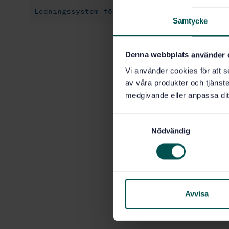
Ledningssystem för arbetsmiljö (04.030)
Samtycke
Denna webbplats använder 
Vi använder cookies för att s
av våra produkter och tjänster
medgivande eller anpassa dit
S
Nödvändig
a
m
t
y
c
k
Avvisa
e
s