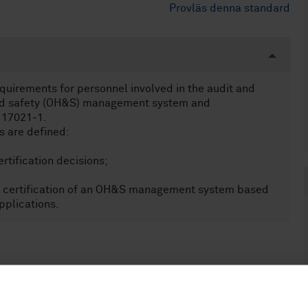
Provläs denna standard
uirements for personnel involved in the audit and
 and safety (OH&S) management system and
 17021-1.
s are defined:
tification decisions;
d certification of an OH&S management system based
pplications.
an om överenskommelse (03.120.20)