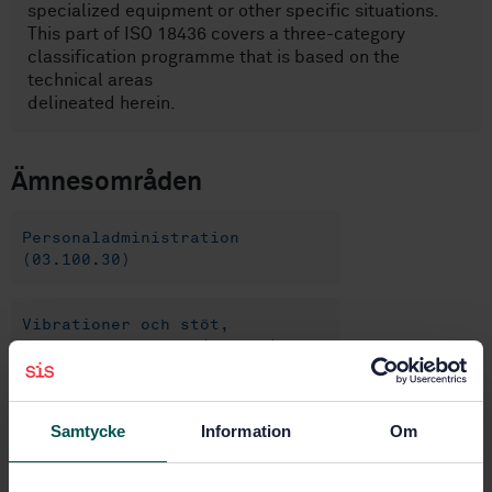
specialized equipment or other specific situations.
This part of ISO 18436 covers a three-category
classification programme that is based on the
technical areas
delineated herein.
Ämnesområden
Personaladministration
(03.100.30)
Vibrationer och stöt,
vibrationsmätning (17.160)
Köp denna standard
Samtycke
Information
Om
STANDARD