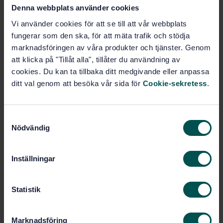
Denna webbplats använder cookies
SVENSK STANDARD
· SS-ISO 18436-5:2012
Vi använder cookies för att se till att vår webbplats
Vibration och stöt - Tillståndskontroll och diagnos av
maskiner - Krav på utbildning och certifiering av
fungerar som den ska, för att mäta trafik och stödja
personal - Del 5: Laboratorietekniker för smörjmedel
marknadsföringen av våra produkter och tjänster. Genom
(ISO 18436-5:2012, IDT)
att klicka på "Tillåt alla", tillåter du användning av
cookies. Du kan ta tillbaka ditt medgivande eller anpassa
Prenumerera på standarden - Läs mer
ditt val genom att besöka vår sida för
Cookie-sekretess
.
Pris:
1 097 SEK
Lägg i varukorgen
S
PDF
Nödvändig
a
m
Fler alternativ
t
Inställningar
y
c
Produktinformation
k
Statistik
e
Engelska
Språk:
s
Maskiners påverkan av
Framtagen av:
Marknadsföring