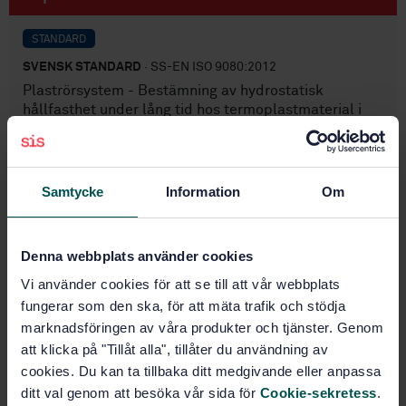
STANDARD
SVENSK STANDARD
· SS-EN ISO 9080:2012
Plaströrsystem - Bestämning av hydrostatisk
hållfasthet under lång tid hos termoplastmaterial i
rörform genom extrapolering (ISO 9080:2012)
Prenumerera på standarden - Läs mer
Samtycke
Information
Om
Pris:
1 420 SEK
Lägg i varukorgen
Denna webbplats använder cookies
PDF
Vi använder cookies för att se till att vår webbplats
Fler alternativ
fungerar som den ska, för att mäta trafik och stödja
marknadsföringen av våra produkter och tjänster. Genom
att klicka på "Tillåt alla", tillåter du användning av
Produktinformation
cookies. Du kan ta tillbaka ditt medgivande eller anpassa
ditt val genom att besöka vår sida för
Cookie-sekretess
.
Engelska
Språk: