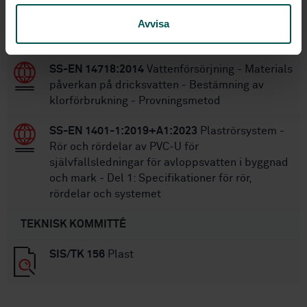
SS-ISO 3114
Plaströr - Rör av styv PVC för
transport av dricksvatten - Provningsmetod för
Avvisa
bestämning av utlösning av bly och tenn
SS-EN 14718:2014
Vattenförsörjning - Materials
påverkan på dricksvatten - Bestämning av
klorförbrukning - Provningsmetod
SS-EN 1401-1:2019+A1:2023
Plaströrsystem -
Rör och rördelar av PVC-U för
självfallsledningar för avloppsvatten i byggnad
och mark - Del 1: Specifikationer för rör,
rördelar och systemet
TEKNISK KOMMITTÉ
SIS/TK 156
Plast