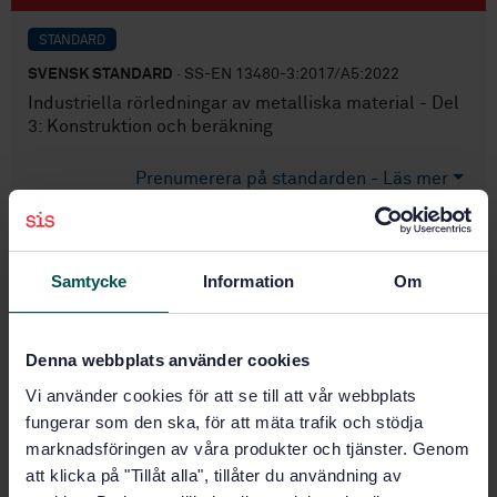
STANDARD
SVENSK STANDARD
· SS-EN 13480-3:2017/A5:2022
Industriella rörledningar av metalliska material - Del
3: Konstruktion och beräkning
Prenumerera på standarden - Läs mer
Pris:
1 097 SEK
Lägg i varukorgen
Samtycke
Information
Om
PDF
Fler alternativ
Denna webbplats använder cookies
Vi använder cookies för att se till att vår webbplats
Produktinformation
fungerar som den ska, för att mäta trafik och stödja
marknadsföringen av våra produkter och tjänster. Genom
Engelska
Språk:
att klicka på "Tillåt alla", tillåter du användning av
Konstruktion, tillverkning
Framtagen av: