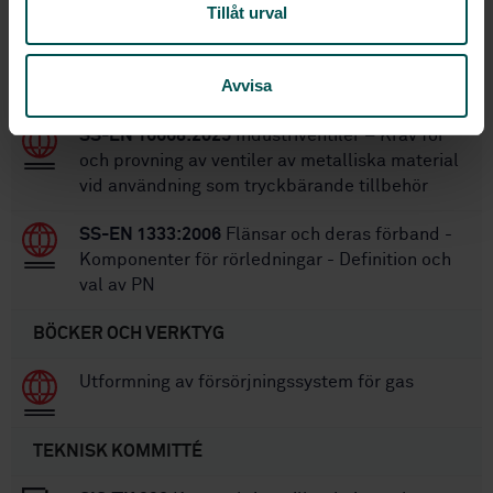
Tillåt urval
SS-EN 1555-1:2025
Plaströrssystem – Rör och
rördelar av PE för gasdistribution – Del 1:
Avvisa
Allmänt
SS-EN 16668:2025
Industriventiler – Krav för
och provning av ventiler av metalliska material
vid användning som tryckbärande tillbehör
SS-EN 1333:2006
Flänsar och deras förband -
Komponenter för rörledningar - Definition och
val av PN
BÖCKER OCH VERKTYG
Utformning av försörjningssystem för gas
TEKNISK KOMMITTÉ