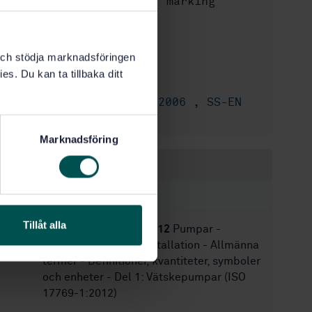
Requirements, testing, marking
STD-24883
Artikelnummer:
1
Utgåva:
k och stödja marknadsföringen
1999-04-23
Fastställd:
es. Du kan ta tillbaka ditt
13
Antal sidor:
SS-EN 1151-2:2006
,
SS-EN
Ersätts av:
1151-1:2006
Marknadsföring
Inom samma område
STANDARDER
Tillåt alla
SS-EN ISO 17769-1:2012
Pumpar -
Vätskepumpar och installation - Allmänna
termer - Definitioner, kvantiteter, symboler
och enheter - Del 1: Vätskepumpar (ISO
17769-1:2012)