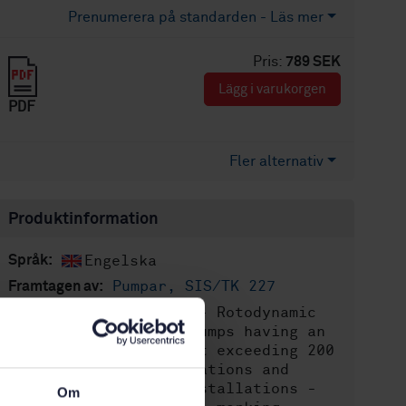
Prenumerera på standarden - Läs mer
Pris:
789 SEK
Lägg i varukorgen
PDF
Fler alternativ
Produktinformation
Engelska
Språk:
Pumpar, SIS/TK 227
Framtagen av:
Pumps - Rotodynamic
Internationell titel:
pumps - Circulation pumps having an
electrical efffect not exceeding 200
W for heating installations and
domestic hot water installations -
Om