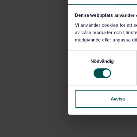
Denna webbplats använder 
Vi använder cookies för att s
av våra produkter och tjänster
medgivande eller anpassa dit
S
Nödvändig
a
m
t
y
c
k
Avvisa
e
s
v
a
l