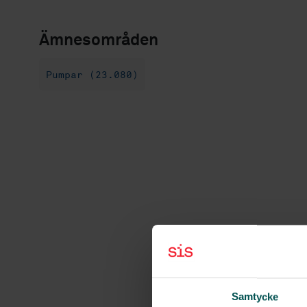
Ämnesområden
Pumpar (23.080)
Samtycke