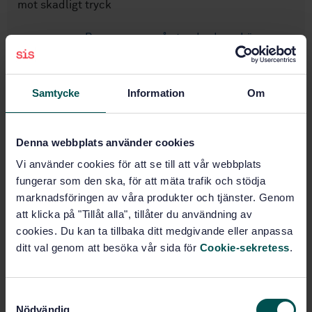
mot skadligt tryck
Prenumerera på standarden - Läs mer
Pris:
0 SEK
Lägg i varukorgen
Samtycke
Information
Om
PDF
Fler alternativ
Denna webbplats använder cookies
Vi använder cookies för att se till att vår webbplats
fungerar som den ska, för att mäta trafik och stödja
Produktinformation
marknadsföringen av våra produkter och tjänster. Genom
Engelska
att klicka på "Tillåt alla", tillåter du användning av
Språk:
cookies. Du kan ta tillbaka ditt medgivande eller anpassa
Pannanläggningar, SIS/TK 285
Framtagen av:
ditt val genom att besöka vår sida för
Cookie-sekretess
.
Shell boilers - Part 8:
Internationell titel:
Requirements for safeguards against
excessive pressure
S
STD-32594
Artikelnummer:
Nödvändig