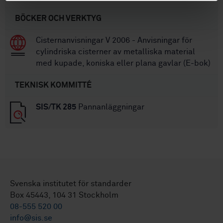
BÖCKER OCH VERKTYG
Cisternanvisningar V 2006 - Anvisningar för
cylindriska cisterner av metalliska material
med kupade, koniska eller plana gavlar (E-bok)
TEKNISK KOMMITTÉ
SIS/TK 285
Pannanläggningar
Svenska institutet för standarder
Box 45443, 104 31 Stockholm
08-555 520 00
info@sis.se