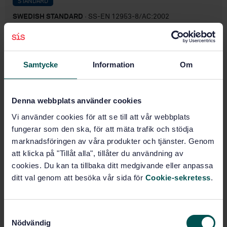
STANDARD
SWEDISH STANDARD
· SS-EN 12953-8/AC:2002
Shell boilers - Part 8: Requirements for safeguards
against excessive pressure
Samtycke
Information
Om
Subscribe on standards - Read more
Price:
0 SEK
Denna webbplats använder cookies
Add to cart
PDF
Vi använder cookies för att se till att vår webbplats
fungerar som den ska, för att mäta trafik och stödja
Show more
marknadsföringen av våra produkter och tjänster. Genom
att klicka på "Tillåt alla", tillåter du användning av
cookies. Du kan ta tillbaka ditt medgivande eller anpassa
Product information
ditt val genom att besöka vår sida för
Cookie-sekretess
.
English
Language:
Svenska institutet för
Written by:
S
standarder
Nödvändig
a