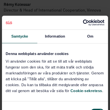
Rémy Kolessar
Director & Head of International Cooperation, Vinnova
Samtycke
Information
Om
Staff representatives
Denna webbplats använder cookies
Vi använder cookies för att se till att vår webbplats
Anette Eriksson
fungerar som den ska, för att mäta trafik och stödja
Project manager, SIS
marknadsföringen av våra produkter och tjänster. Genom
att klicka på "Tillåt alla", tillåter du användning av
cookies. Du kan ta tillbaka ditt medgivande eller anpassa
ditt val genom att besöka vår sida för
Cookie-sekretess
.
Management Team
S