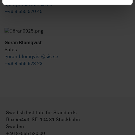
kjell.persovin@sis.se
+46 8 555 520 45
Göran Blomqvist
Sales
goran.blomqvist@sis.se
+46 8 555 523 23
Swedish Institute for Standards
Box 45443, SE-104 31 Stockholm
Sweden
+46 8-555 520 00