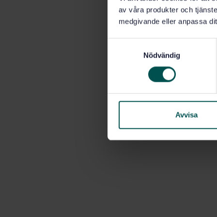
av våra produkter och tjänster
medgivande eller anpassa dit
S
Nödvändig
a
m
t
y
c
k
Avvisa
e
s
v
a
l