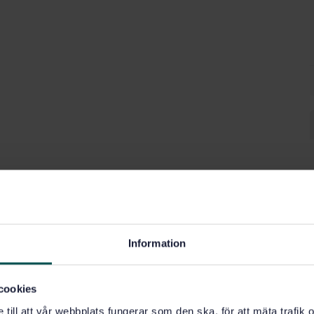
Information
cookies
e till att vår webbplats fungerar som den ska, för att mäta trafi