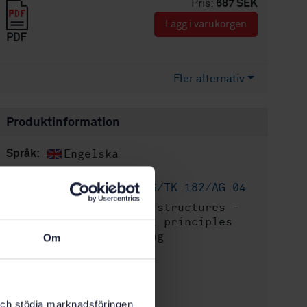
Pris:
687 SEK
Lägg i varukorgen
PDF
Fler alternativ
Produktinformation
Engelska
Språk:
Bärande
Framtagen av:
träkonstruktioner, SIS/TK 182/AG 04
Timber structures -
Internationell titel:
Test methods - General principles
for static load testing
Om
STD-14456
Artikelnummer:
1
Utgåva:
1994-01-28
Fastställd:
k och stödja marknadsföringen