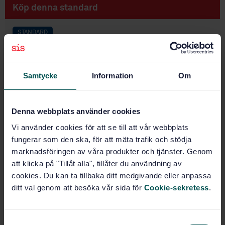
Köp denna standard
STANDARD
SVENSK STANDARD
· SS-EN 16784:2016
Träkonstruktioner - Testmetoder- Bestämning av det
långsiktiga beteendet hos bestrukna och obestrukna
Samtycke
Information
Om
dymlingsformade fästdon
Prenumerera på standarden - Läs mer
Denna webbplats använder cookies
Vi använder cookies för att se till att vår webbplats
Pris:
789 SEK
fungerar som den ska, för att mäta trafik och stödja
Lägg i varukorgen
marknadsföringen av våra produkter och tjänster. Genom
PDF
att klicka på "Tillåt alla", tillåter du användning av
cookies. Du kan ta tillbaka ditt medgivande eller anpassa
Fler alternativ
ditt val genom att besöka vår sida för
Cookie-sekretess
.
Produktinformation
S