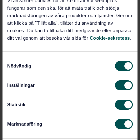
Vi använder cookies för att se till att vår webbplats
Köp denna standard
fungerar som den ska, för att mäta trafik och stödja
marknadsföringen av våra produkter och tjänster. Genom
STANDARD
att klicka på "Tillåt alla", tillåter du användning av
SVENSK STANDARD
· SS-EN 200:2005
cookies. Du kan ta tillbaka ditt medgivande eller anpassa
Sanitetsarmaturer - Tappventiler och blandare (PN
ditt val genom att besöka vår sida för
Cookie-sekretess
.
10) - Allmänna krav
Prenumerera på standarden - Läs mer
S
Nödvändig
a
Pris:
1 599 SEK
m
Lägg i varukorgen
t
Inställningar
PDF
y
c
Fler alternativ
k
Statistik
e
s
Produktinformation
Marknadsföring
v
a
Engelska
Språk: