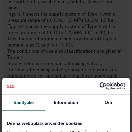
use with baths, wash basins, bidets, showers and
sinks.
Figure 1 shows the supply system of Type 1 with a
pressure range of (0,05 to 1,0) MPa (0,5 to 10) bar.
Figure 2 shows the supply system of Type 2 with a
pressure range of (0,01 to 1,0) MPa (0,1 to 10) bar.
This document applies to sanitary draw-off taps of
nominal size ½ and ¾ (PN 10).
The conditions of use and classifications are given in
Table 1.
It does not cover mechanical mixing valves,
thermostatic mixing valves, shower accessories or
taps adapted for special use (e.g. hose union taps)
Ämnesområden
Samtycke
Information
Om
Sanitet (91.140.70)
Denna webbplats använder cookies