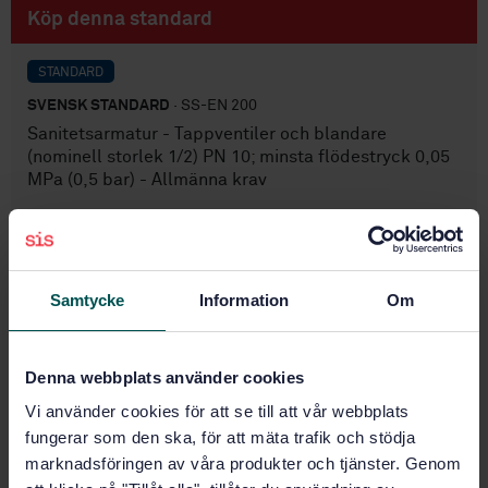
Köp denna standard
STANDARD
SVENSK STANDARD
· SS-EN 200
Sanitetsarmatur - Tappventiler och blandare
(nominell storlek 1/2) PN 10; minsta flödestryck 0,05
MPa (0,5 bar) - Allmänna krav
Prenumerera på standarden - Läs mer
Pris:
1 599 SEK
Samtycke
Information
Om
Lägg i varukorgen
PDF
Denna webbplats använder cookies
Fler alternativ
Vi använder cookies för att se till att vår webbplats
fungerar som den ska, för att mäta trafik och stödja
Produktinformation
marknadsföringen av våra produkter och tjänster. Genom