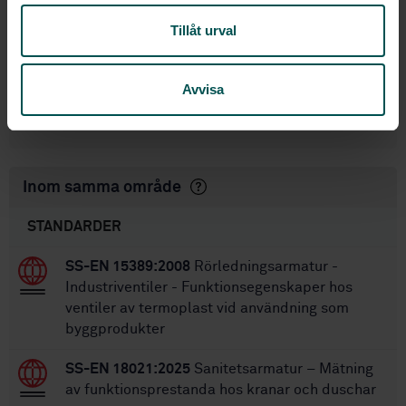
3270
,
SMS 3271
,
SMS 3272
,
SMS 3273
,
SMS 3022
,
SMS 3023
,
SMS 3025
,
SMS
Tillåt urval
3026
,
SMS 1072
,
SS 1050
,
SS 3024
,
SS 3350
,
SS 2593
,
SS 2594
,
SMS 2587
,
SMS 2588
,
SMS 3027
,
SMS 3028
,
SMS
Avvisa
3029
,
SMS 3030
,
SMS 3031
SS-EN 200:2005
Ersätts av:
Inom samma område
STANDARDER
SS-EN 15389:2008
Rörledningsarmatur -
Industriventiler - Funktionsegenskaper hos
ventiler av termoplast vid användning som
byggprodukter
SS-EN 18021:2025
Sanitetsarmatur – Mätning
av funktionsprestanda hos kranar och duschar