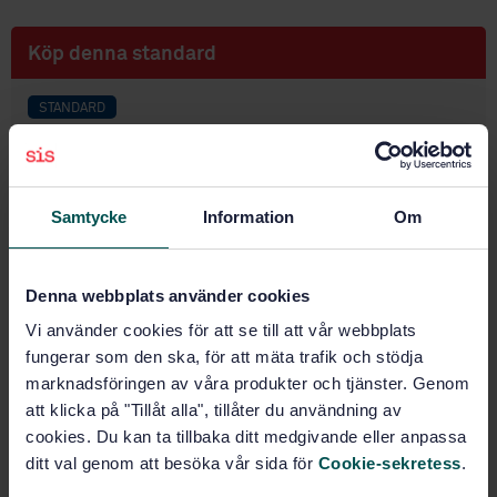
Köp denna standard
STANDARD
SVENSK STANDARD
· SS-EN 1540:2011
Arbetsplatsluft - Terminologi
Samtycke
Information
Om
Prenumerera på standarden - Läs mer
Pris:
1 095 SEK
Denna webbplats använder cookies
Lägg i varukorgen
Vi använder cookies för att se till att vår webbplats
PDF
fungerar som den ska, för att mäta trafik och stödja
marknadsföringen av våra produkter och tjänster. Genom
Fler alternativ
att klicka på "Tillåt alla", tillåter du användning av
cookies. Du kan ta tillbaka ditt medgivande eller anpassa
Produktinformation
ditt val genom att besöka vår sida för
Cookie-sekretess
.