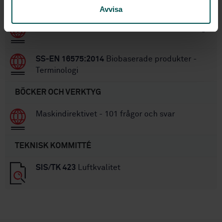
Terminologi
Avvisa
SS-EN 1540:2021
Arbetsplatsluft - Terminologi
SS-EN 16575:2014
Biobaserade produkter -
Terminologi
BÖCKER OCH VERKTYG
Maskindirektivet - 101 frågor och svar
TEKNISK KOMMITTÉ
SIS/TK 423
Luftkvalitet