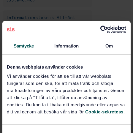
(33.040.40)
Informationsteknik Allmänt
(35.020)
Kodning av information (35.040)
Samtycke
Information
Om
Programutveckling och
systemdokumentation (35.080)
Denna webbplats använder cookies
Vi använder cookies för att se till att vår webbplats
fungerar som den ska, för att mäta trafik och stödja
Köp denna standard
marknadsföringen av våra produkter och tjänster. Genom
att klicka på "Tillåt alla", tillåter du användning av
STANDARD
cookies. Du kan ta tillbaka ditt medgivande eller anpassa
SVENSK STANDARD
· SS-ISO/IEC 27035:2012
ditt val genom att besöka vår sida för
Cookie-sekretess
.
Informationsteknik - Säkerhetstekniker - Styrning och
hantering av informationssäkerhetsincidenter
(ISO/IEC 27035:2011, IDT)
S