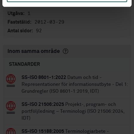
STD-85949
Artikelnummer:
1
Utgåva:
2012-03-29
Fastställd:
92
Antal sidor:
Inom samma område
STANDARDER
SS-ISO 8601-1:2022
Datum och tid -
Representationer för informationsutbyte - Del 1:
Grundregler (ISO 8601-1:2019, IDT)
SS-ISO 21506:2025
Projekt-, program- och
portföljledning – Terminologi (ISO 21506:2024,
IDT)
SS-ISO 15188:2005
Terminologiarbete -