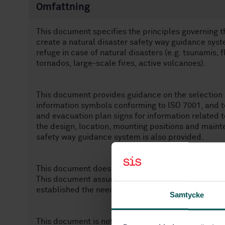
Omfattning
This document specifies the principles governing t
create a natural disaster safety way guidance syst
refuge in case of natural disasters (e.g. tsunamis, f
tornados, large-scale fires, active volcanoes).
This document provides guidance on the selection 
information symbols conforming to ISO 7001, and te
and evacuation plan signs for information related t
the design, location, mounting positions and maint
safety way guidance system is also provided.
This document does not apply to the determination 
This document assumes that the risk assessment or
established the need for such natural disaster sa
Samtycke
This document is not applicable to the particular 