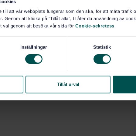
cookies
red in this document.
e till att vår webbplats fungerar som den ska, för att mäta trafi
. Genom att klicka på "Tillåt alla", tillåter du användning av cooki
 from natural disasters from the outside of buildings
t val genom att besöka vår sida för
Cookie-sekretess
.
y guidance within a building to the emergency exit(s).
Inställningar
Statistik
tar. Etiketter (01.080.10)
Tillåt urval