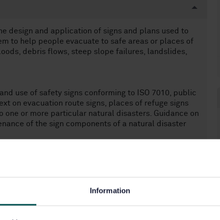
he design and application of signs and plans used to
em to help people evacuate to safe areas or places of
loods, debris flows, steep slope failures, landslides,
and use of safety signs conforming to ISO 7010, public
xt on evacuation route signs, places of refuge signs
o one or more particular natural disasters. Guidance on
enance of the sign components of a natural disaster
of the need for natural disaster safety way guidance.
 requirements of an enforcing authority have
fety way guidance systems.
Information
hazards of high winds, snow avalanches, earthquakes or