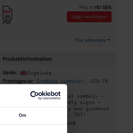
Pris:
1 197 SEK
Lägg i varukorgen
PDF
Fler alternativ
Produktinformation
Engelska
Språk:
Grafiska symboler, SIS/TK
Framtagen av:
493
Graphical symbols —
Internationell titel:
Safety colours and safety signs —
Natural disaster safety way guidance
system (ISO 22578:2022, IDT)
Om
STD-80041540
Artikelnummer:
1
Utgåva: