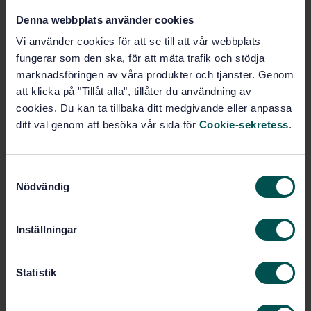
Denna webbplats använder cookies
Speciell utrustning (01.080.20)
Vi använder cookies för att se till att vår webbplats
fungerar som den ska, för att mäta trafik och stödja
marknadsföringen av våra produkter och tjänster. Genom
Köp denna standard
att klicka på "Tillåt alla", tillåter du användning av
cookies. Du kan ta tillbaka ditt medgivande eller anpassa
STANDARD
ditt val genom att besöka vår sida för
Cookie-sekretess
.
SVENSK STANDARD
· SS-ISO 16069:2017
Grafiska symboler - säkerhetsskyltar -
Säkerhetsvägledningssystem (ISO 16069:2017, IDT)
S
Nödvändig
a
Prenumerera på standarden - Läs mer
m
t
Inställningar
Pris:
1 420 SEK
y
Lägg i varukorgen
c
PDF
k
Statistik
e
Fler alternativ
s