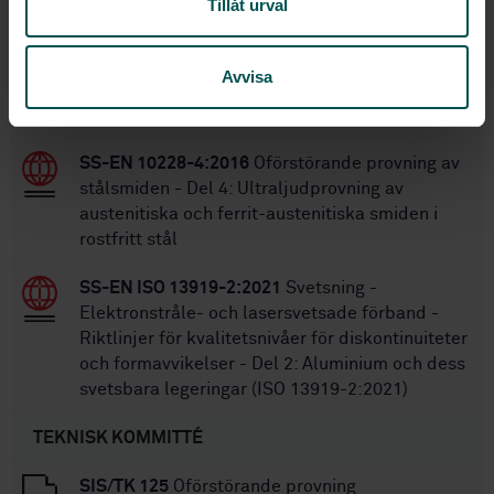
Tillåt urval
STANDARDER
SS-EN ISO 17659:2005
Svetsning - Flerspråkig
Avvisa
ordlista för svetsfogar och svetsförband med
illustrationer (ISO 17659:2002)
SS-EN 10228-4:2016
Oförstörande provning av
stålsmiden - Del 4: Ultraljudprovning av
austenitiska och ferrit-austenitiska smiden i
rostfritt stål
SS-EN ISO 13919-2:2021
Svetsning -
Elektronstråle- och lasersvetsade förband -
Riktlinjer för kvalitetsnivåer för diskontinuiteter
och formavvikelser - Del 2: Aluminium och dess
svetsbara legeringar (ISO 13919-2:2021)
TEKNISK KOMMITTÉ
SIS/TK 125
Oförstörande provning