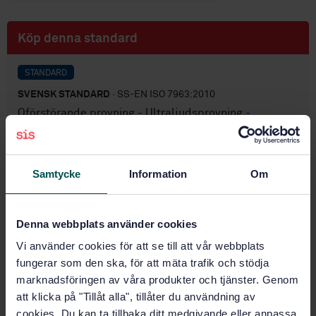
Köp denna standard
STANDARD
SVENSK STANDARD
· SS-EN ISO 7963:2010
Oförstörande provning - Ultraljudsprovning -
Specifikation för kalibreringsblock Nr 2 (ISO
7963:2006)
Samtycke
Information
Om
Prenumerera på standarden - Läs mer
Pris:
943 SEK
Denna webbplats använder cookies
Lägg i varukorgen
PDF
Vi använder cookies för att se till att vår webbplats
fungerar som den ska, för att mäta trafik och stödja
Fler alternativ
marknadsföringen av våra produkter och tjänster. Genom
att klicka på "Tillåt alla", tillåter du användning av
cookies. Du kan ta tillbaka ditt medgivande eller anpassa