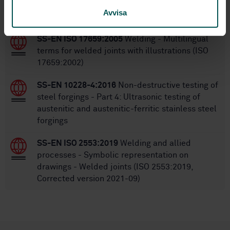
Avvisa
STANDARDS
SS-EN ISO 17659:2005
Welding - Multilingual
terms for welded joints with illustrations (ISO
17659:2002)
SS-EN 10228-4:2016
Non-destructive testing of
steel forgings - Part 4: Ultrasonic testing of
austenitic and austenitic-ferritic stainless steel
forgings
SS-EN ISO 2553:2019
Welding and allied
processes - Symbolic representation on
drawings - Welded joints (ISO 2553:2019,
Corrected version 2021-09)