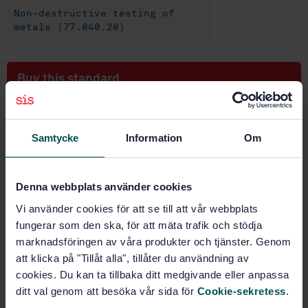
Non-destructive testing of
metals (77.040.20)
Buy this standard
STANDARD
SWEDISH STANDARD
· SS-EN ISO 7963:2010
Samtycke
Information
Om
Non-destructive testing - Ultrasonic testing -
Specification for calibration block No. 2 (ISO
7963:2006)
Denna webbplats använder cookies
Vi använder cookies för att se till att vår webbplats
Subscribe on standards - Read more
fungerar som den ska, för att mäta trafik och stödja
marknadsföringen av våra produkter och tjänster. Genom
Price:
943 SEK
att klicka på "Tillåt alla", tillåter du användning av
Add to cart
cookies. Du kan ta tillbaka ditt medgivande eller anpassa
PDF
ditt val genom att besöka vår sida för
Cookie-sekretess
.