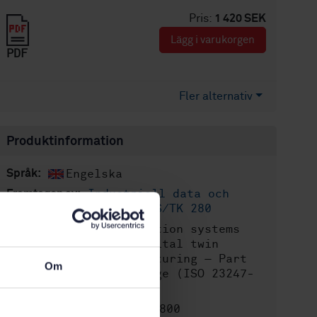
Pris:
1 420 SEK
Lägg i varukorgen
PDF
Fler alternativ
Produktinformation
Engelska
Språk:
Industriell data och
Framtagen av:
interoperabilitet, SIS/TK 280
Automation systems
Internationell titel:
and integration — Digital twin
framework for manufacturing — Part
Om
4: Information exchange (ISO 23247-
4:2021, IDT)
STD-80031800
Artikelnummer: