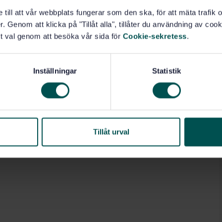
e till att vår webbplats fungerar som den ska, för att mäta trafi
. Genom att klicka på "Tillåt alla", tillåter du användning av cooki
t val genom att besöka vår sida för
Cookie-sekretess
.
Inställningar
Statistik
sser (25.040.40)
0)
Tillåt urval