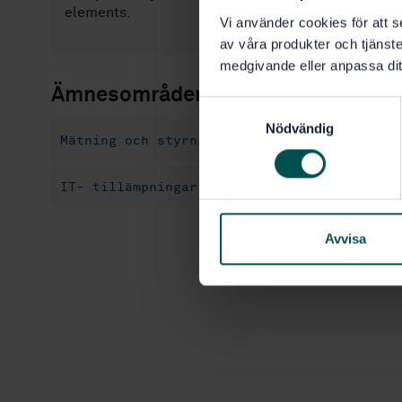
elements.
Vi använder cookies för att s
av våra produkter och tjänster
medgivande eller anpassa dit
Ämnesområden
S
Nödvändig
a
Mätning och styrning av industriella proce
m
t
IT- tillämpningar inom industrin (35.240.5
y
c
k
Avvisa
e
s
v
a
l