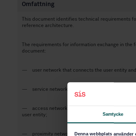
Omfattning
This document identifies technical requirements fo
reference architecture.
The requirements for information exchange in the f
document:
— user network that connects the user entity and t
— service network that connects sub-entities withi
— access network that connects the device communi
Samtycke
user entity;
Denna webbplats använder 
— proximity network that connects the device co