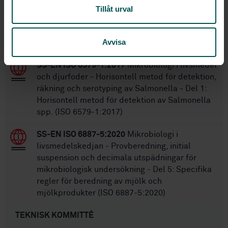
SS-EN ISO 7218:2024
Mikrobiologi i
Tillåt urval
livsmedelskedjan – Allmänna krav och
vägledning för mikrobiologiska undersökningar
Avvisa
(ISO 7218:2024, IDT)
SS-EN ISO 6579-1:2017
Mikrobiologi i livsmedel
och djurfoder - Horisontell metod för detektion,
räkning och serotyping av Salmonella - Del 1:
Horisontell metod för detektion av Salmonella
spp. (ISO 6579-1:2017)
SS-EN ISO 6887-5:2020
Mikrobiologi i
livsmedelskedjan - Provberedning, initial
suspension och decimala utspädningar för
mikrobiologisk undersökning - Del 5: Specifika
regler för beredning av mjölk och
mjölkprodukter (ISO 6887-5:2020)
TEKNISK KOMMITTÉ