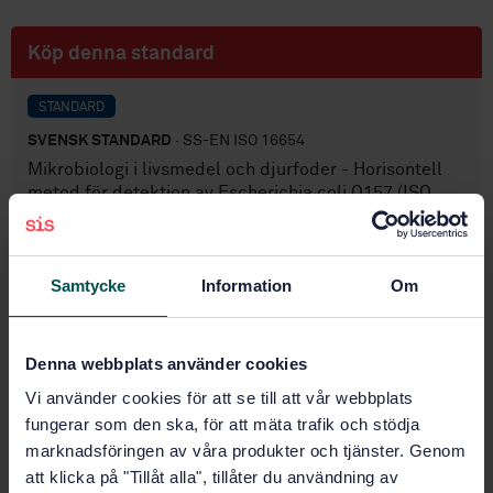
Köp denna standard
STANDARD
SVENSK STANDARD
· SS-EN ISO 16654
Mikrobiologi i livsmedel och djurfoder - Horisontell
metod för detektion av Escherichia coli O157 (ISO
16654:2001)
Prenumerera på standarden - Läs mer
Samtycke
Information
Om
Pris:
2 173 SEK
Lägg i varukorgen
Denna webbplats använder cookies
PDF
Vi använder cookies för att se till att vår webbplats
fungerar som den ska, för att mäta trafik och stödja
Fler alternativ
marknadsföringen av våra produkter och tjänster. Genom
att klicka på "Tillåt alla", tillåter du användning av