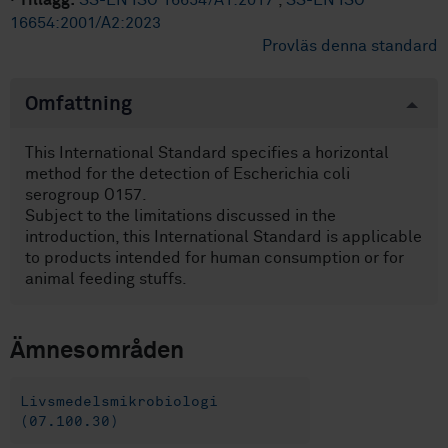
·
Tillägg:
SS-EN ISO 16654/A1:2017
,
SS-EN ISO
16654:2001/A2:2023
Provläs denna standard
Omfattning
This International Standard specifies a horizontal
method for the detection of Escherichia coli
serogroup O157.
Subject to the limitations discussed in the
introduction, this International Standard is applicable
to products intended for human consumption or for
animal feeding stuffs.
Ämnesområden
Livsmedelsmikrobiologi
(07.100.30)