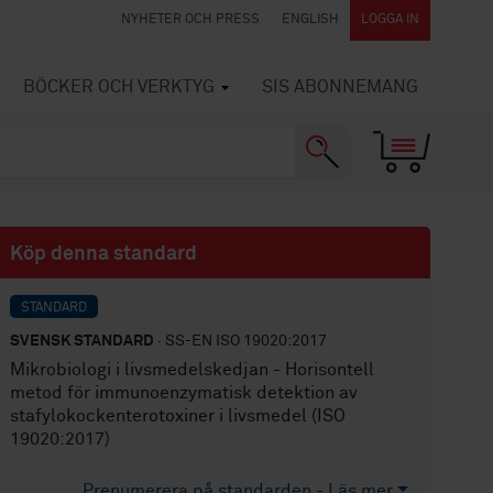
NYHETER OCH PRESS
ENGLISH
LOGGA IN
BÖCKER OCH VERKTYG
SIS ABONNEMANG
Köp denna standard
STANDARD
SVENSK STANDARD
· SS-EN ISO 19020:2017
Mikrobiologi i livsmedelskedjan - Horisontell
metod för immunoenzymatisk detektion av
stafylokockenterotoxiner i livsmedel (ISO
19020:2017)
Prenumerera på standarden - Läs mer