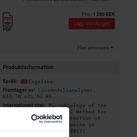
Pris:
1 250 SEK
Lägg i varukorgen
PDF
Fler alternativ
Produktinformation
Engelska
Språk:
Livsmedelsanalyser,
Framtagen av:
SIS/TK 435/AG 05
Microbiology of the
Internationell titel:
food chain - Horizontal method for
the immunoenzymatic detection of
staphylococcal enterotoxins in
foodstuffs (ISO 19020:2017)