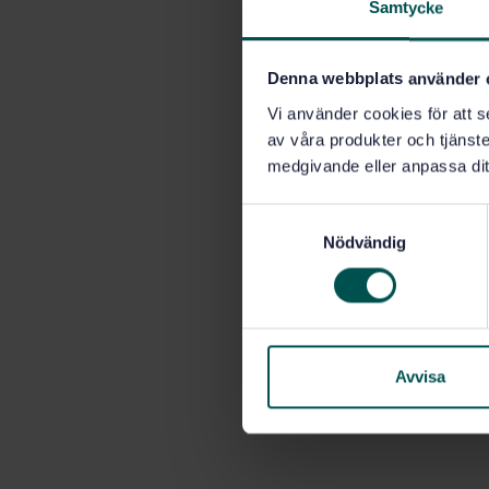
Samtycke
Denna webbplats använder 
Vi använder cookies för att s
av våra produkter och tjänster
medgivande eller anpassa dit
S
Nödvändig
a
m
t
y
c
k
Avvisa
e
s
v
a