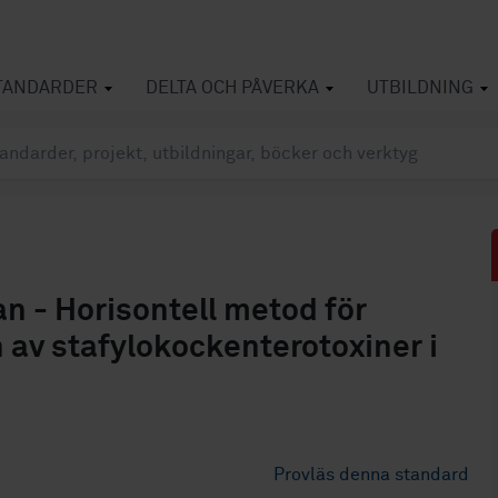
TANDARDER
DELTA OCH PÅVERKA
UTBILDNING
an - Horisontell metod för
av stafylokockenterotoxiner i
Provläs denna standard