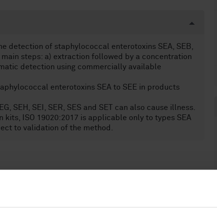
he detection of staphylococcal enterotoxins SEA, SEB,
 main steps: a) extraction followed by a concentration
matic detection using commercially available
staphylococcal enterotoxins SEA to SEE in products
EG, SEH, SEI, SER, SES and SET can also cause illness.
n kits, ISO 19020:2017 is applicable only to types SEA
ject to validation of the method.