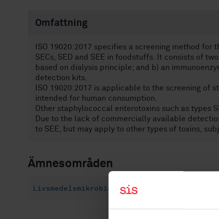
Omfattning
ISO 19020:2017 specifies a screening method for t
SECs, SED and SEE in foodstuffs. It consists of two
based on dialysis principle; and b) an immunoenzy
detection kits.
ISO 19020:2017 is applicable to the screening of 
intended for human consumption.
Other staphylococcal enterotoxins such as types S
Due to the lack of commercially available detectio
to SEE, but may apply to other types of toxins, sub
Ämnesområden
Livsmedelsmikrobiologi (07.100.30)