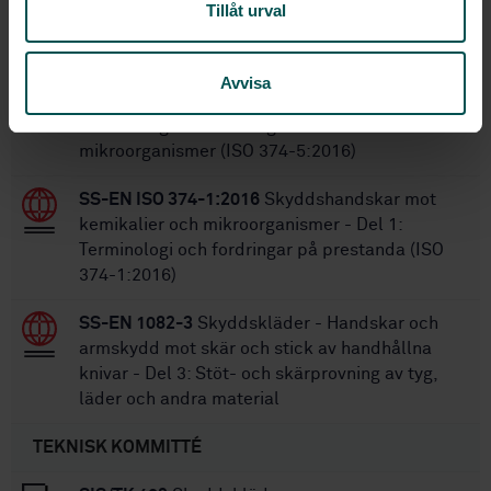
Tillåt urval
STANDARDER
SS-EN ISO 374-5:2016
Skyddshandskar mot
Avvisa
kemikalier och mikroorganismer - Del 5:
Terminologi och fordringar vid risker för
mikroorganismer (ISO 374-5:2016)
SS-EN ISO 374-1:2016
Skyddshandskar mot
kemikalier och mikroorganismer - Del 1:
Terminologi och fordringar på prestanda (ISO
374-1:2016)
SS-EN 1082-3
Skyddskläder - Handskar och
armskydd mot skär och stick av handhållna
knivar - Del 3: Stöt- och skärprovning av tyg,
läder och andra material
TEKNISK KOMMITTÉ