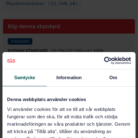
Skyddshandskar (13.340.40)
Köp denna standard
STANDARD
SVENSK STANDARD
· SS-EN 420:2004+A1:2009
Skyddshandskar - Allmänna krav och
provningsmetoder
Samtycke
Information
Om
Prenumerera på standarden - Läs mer
Pris:
1 250 SEK
Denna webbplats använder cookies
Lägg i varukorgen
Vi använder cookies för att se till att vår webbplats
PDF
fungerar som den ska, för att mäta trafik och stödja
marknadsföringen av våra produkter och tjänster. Genom
Fler alternativ
att klicka på "Tillåt alla", tillåter du användning av