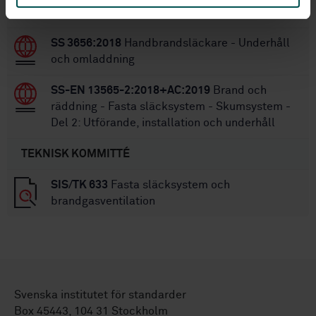
Tjänster för brandskydds- och säkerhetssystem
SS 3656:2018
Handbrandsläckare - Underhåll
och omladdning
SS-EN 13565-2:2018+AC:2019
Brand och
räddning - Fasta släcksystem - Skumsystem -
Del 2: Utförande, installation och underhåll
TEKNISK KOMMITTÉ
SIS/TK 633
Fasta släcksystem och
brandgasventilation
Svenska institutet för standarder
Box 45443, 104 31 Stockholm