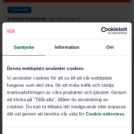
STANDARD
SVENSK STANDARD
· SS-EN 12094-3
Fasta släcksystem - Komponenter till
gassläcksystem - Del 3: Krav och provningsmetoder
för manuella utlösnings- och
avstängningsanordningar
Samtycke
Information
Om
Prenumerera på standarden - Läs mer
Denna webbplats använder cookies
Pris:
1 097 SEK
Vi använder cookies för att se till att vår webbplats
Lägg i varukorgen
fungerar som den ska, för att mäta trafik och stödja
PDF
marknadsföringen av våra produkter och tjänster. Genom
att klicka på "Tillåt alla", tillåter du användning av
Fler alternativ
cookies. Du kan ta tillbaka ditt medgivande eller anpassa
ditt val genom att besöka vår sida för
Cookie-sekretess
.
Produktinformation