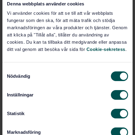
14091:2021)
Denna webbplats använder cookies
Vi använder cookies för att se till att vår webbplats
Prenumerera på standarden - Läs mer
fungerar som den ska, för att mäta trafik och stödja
marknadsföringen av våra produkter och tjänster. Genom
Pris:
1 599 SEK
att klicka på "Tillåt alla", tillåter du användning av
Lägg i varukorgen
cookies. Du kan ta tillbaka ditt medgivande eller anpassa
PDF
ditt val genom att besöka vår sida för
Cookie-sekretess
.
Fler alternativ
S
Nödvändig
a
Produktinformation
m
t
Svenska
Språk:
Inställningar
y
Miljöledning, SIS/TK 207
Framtagen av:
c
Adaptation to climate
Internationell titel:
k
Statistik
change - Guidelines on vulnerability,
e
impacts and risk assessment (ISO
s
14091:2021)
Marknadsföring