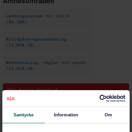
Ämnesområden
Ledningssystem för miljö
(04.100)
Miljöpåverkansbedömning
(13.020.30)
Nedsmutsning, regler och skydd
(13.020.40)
Köp denna standard
STANDARD
SVENSK STANDARD
· SS-EN ISO 14091:2021
Samtycke
Information
Om
Anpassning till klimatförändringar - Riktlinjer för
sårbarhet, effekter och riskbedömning (ISO