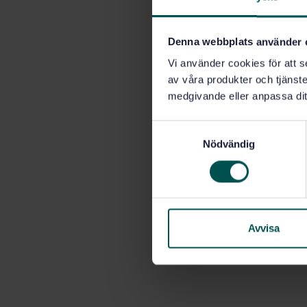
Denna webbplats använder 
Vi använder cookies för att s
av våra produkter och tjänster
medgivande eller anpassa dit
S
Nödvändig
a
m
t
y
c
k
Avvisa
e
s
v
a