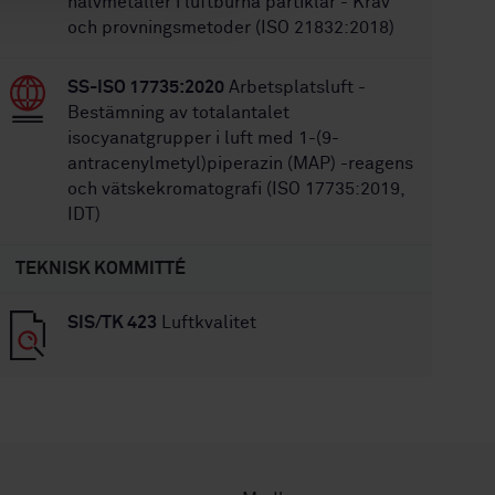
halvmetaller i luftburna partiklar - Krav
och provningsmetoder (ISO 21832:2018)
SS-ISO 17735:2020
Arbetsplatsluft -
Bestämning av totalantalet
isocyanatgrupper i luft med 1-(9-
antracenylmetyl)piperazin (MAP) -reagens
och vätskekromatografi (ISO 17735:2019,
IDT)
TEKNISK KOMMITTÉ
SIS/TK 423
Luftkvalitet