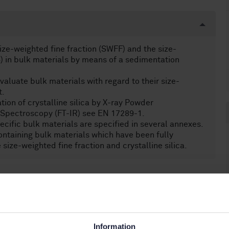
ize-weighted fine fraction (SWFF) and the size-
S) in bulk materials by means of a sedimentation
valuate bulk materials with regard to their size-
t.
on of crystalline silica by X-ray Powder
d Spectroscopy (FT-IR) see EN 17289-1.
cific bulk materials are specified in several annexes.
containing bulk materials which have been fully
 size-weighted fine fraction and crystalline silica.
Information