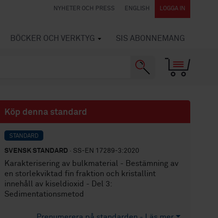
NYHETER OCH PRESS
ENGLISH
LOGGA IN
BÖCKER OCH VERKTYG
SIS ABONNEMANG
Köp denna standard
STANDARD
SVENSK STANDARD
· SS-EN 17289-3:2020
Karakterisering av bulkmaterial - Bestämning av
en storlekviktad fin fraktion och kristallint
innehåll av kiseldioxid - Del 3:
Sedimentationsmetod
Prenumerera på standarden - Läs mer