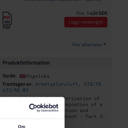
Pris:
1 420 SEK
Lägg i varukorgen
PDF
Fler alternativ
Produktinformation
Engelska
Språk:
Arbetsplatsluft, SIS/TK
Framtagen av:
423/AG 03
Characterization of
Internationell titel:
bulk materials - Determination of a
size-weighted fine fraction and
crystalline silica content - Part 3:
Sedimentation method
Om