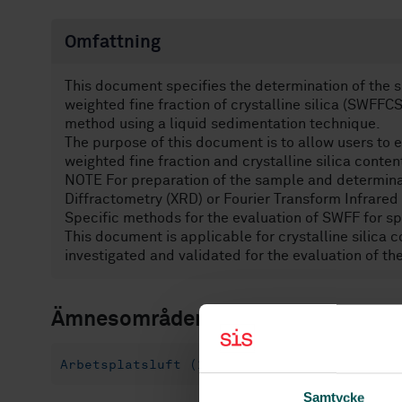
Omfattning
This document specifies the determination of the s
weighted fine fraction of crystalline silica (SWFFC
method using a liquid sedimentation technique.
The purpose of this document is to allow users to e
weighted fine fraction and crystalline silica conten
NOTE For preparation of the sample and determinati
Diffractometry (XRD) or Fourier Transform Infrare
Specific methods for the evaluation of SWFF for spe
This document is applicable for crystalline silica 
investigated and validated for the evaluation of the
Ämnesområden
Arbetsplatsluft (13.040.30)
Samtycke