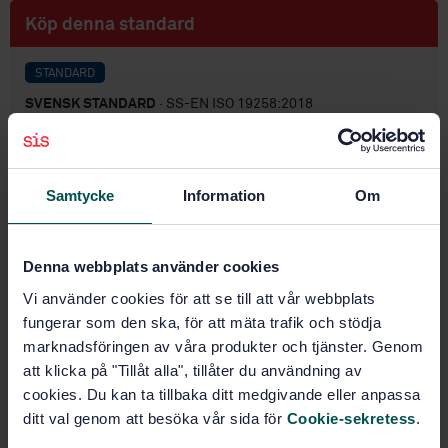
Köp denna standard
STANDARD
SVENSK STANDARD
· SS-EN ISO 19258:2018
Markundersökning - Vägledning vid bestämning av
bakgrundsvärden (ISO 19258:2018)
Samtycke
Information
Om
Prenumerera på standarden - Läs mer
Pris:
1 250 SEK
Denna webbplats använder cookies
Lägg i varukorgen
PDF
Vi använder cookies för att se till att vår webbplats
fungerar som den ska, för att mäta trafik och stödja
Fler alternativ
marknadsföringen av våra produkter och tjänster. Genom
att klicka på "Tillåt alla", tillåter du användning av
cookies. Du kan ta tillbaka ditt medgivande eller anpassa
Produktinformation
ditt val genom att besöka vår sida för
Cookie-sekretess
.