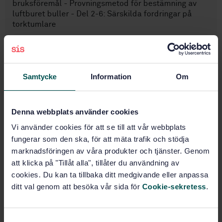
bruksföremål - Provningsmetod för bestämning av
luftburet buller - Del 2-6: Särskilda fordringar på
torktumlare
Prenumerera på standarden - Läs mer
Pris:
542 SEK
Samtycke
Information
Om
Lägg i varukorgen
PDF
Denna webbplats använder cookies
Fler alternativ
Vi använder cookies för att se till att vår webbplats
fungerar som den ska, för att mäta trafik och stödja
Produktinformation
marknadsföringen av våra produkter och tjänster. Genom
att klicka på "Tillåt alla", tillåter du användning av
Engelska
Språk:
cookies. Du kan ta tillbaka ditt medgivande eller anpassa
ditt val genom att besöka vår sida för
Cookie-sekretess
.
SEK SVENSK ELSTANDARD
Framtagen av:
Household and similar
Internationell titel:
electrical appliances - Test code for
S