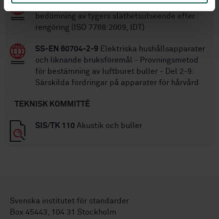
SS-ISO 7768:2009
Textil - Provningsmetod för
bedömning av tygers släthetsutseende efter
rengöring (ISO 7768:2009, IDT)
SS-EN 60704-2-9
Elektriska hushållsapparater
och liknande bruksföremål - Provningsmetod
för bestämning av luftburet buller - Del 2-9:
Särskilda fordringar på apparater för hårvård
TEKNISK KOMMITTÉ
SIS/TK 110
Akustik och buller
Svenska institutet för standarder
Box 45443, 104 31 Stockholm