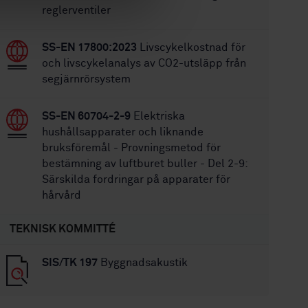
reglerventiler
SS-EN 17800:2023
Livscykelkostnad för
och livscykelanalys av CO2-utsläpp från
segjärnrörsystem
SS-EN 60704-2-9
Elektriska
hushållsapparater och liknande
bruksföremål - Provningsmetod för
bestämning av luftburet buller - Del 2-9:
Särskilda fordringar på apparater för
hårvård
TEKNISK KOMMITTÉ
SIS/TK 197
Byggnadsakustik