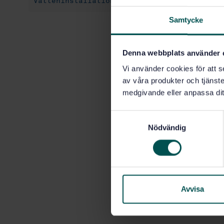
Vatteninstallationer (91.140.60)
Samtycke
Denna webbplats använder 
Vi använder cookies för att s
av våra produkter och tjänster
medgivande eller anpassa dit
S
Nödvändig
a
m
t
y
c
k
Avvisa
e
s
v