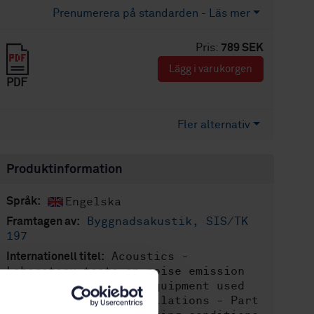
Prenumerera på standarden - Läs mer
Pris:
789 SEK
Lägg i varukorgen
PDF
Fler alternativ
Produktinformation
Engelska
Språk:
Byggnadsakustik, SIS/TK
Framtagen av:
197
Acoustics -
Internationell titel:
Laboratory tests on noise emission
from appliances and equipment used
in water supply installations - Part