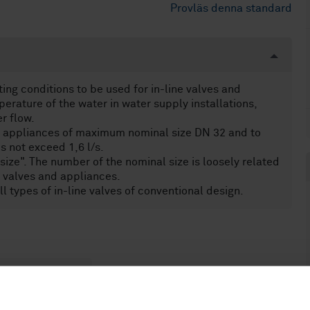
Provläs denna standard
ng conditions to be used for in-line valves and
erature of the water in water supply installations,
r flow.
nd appliances of maximum nominal size DN 32 and to
 not exceed 1,6 l/s.
ize". The number of the nominal size is loosely related
ne valves and appliances.
l types of in-line valves of conventional design.
ng (17.140.20)