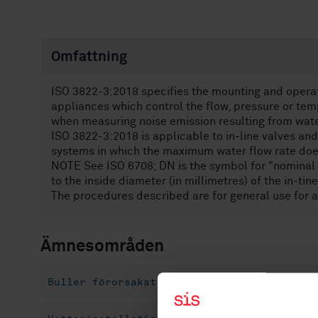
Omfattning
ISO 3822-3:2018 specifies the mounting and operati
appliances which control the flow, pressure or temp
when measuring noise emission resulting from wate
ISO 3822-3:2018 is applicable to in-line valves a
systems in which the maximum water flow rate does
NOTE See ISO 6708; DN is the symbol for "nominal s
to the inside diameter (in millimetres) of the in-ti
The procedures described are for general use for al
Ämnesområden
Buller förorsakat av maskiner och utrustni