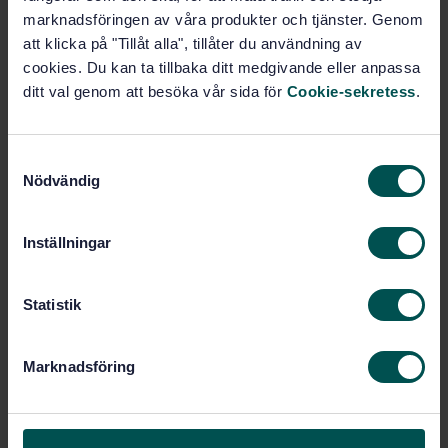
Pris:
520 SEK
marknadsföringen av våra produkter och tjänster. Genom
att klicka på "Tillåt alla", tillåter du användning av
Lägg i varukorgen
cookies. Du kan ta tillbaka ditt medgivande eller anpassa
PDF
ditt val genom att besöka vår sida för
Cookie-sekretess
.
Fler alternativ
S
Nödvändig
Produktinformation
a
m
Engelska
Franska
Språk:
t
Inställningar
IEC
y
Framtagen av:
c
Industrial-process
Internationell titel:
k
Statistik
control valves. Part 8: Noise
considerations. Section One: Laboratory
e
measurement of noise generated by
s
Marknadsföring
aerodynamic flow through control valves
v
STD-122378
Artikelnummer:
a
l
1
Utgåva: