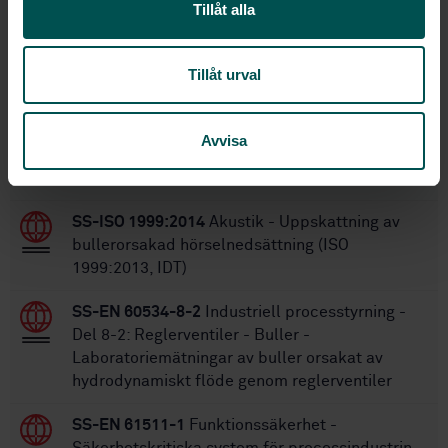
1986-09-30
Fastställd:
Tillåt alla
18
Antal sidor:
IEC 60534-8-1:2005
Ersätts av:
Tillåt urval
Inom samma område
Avvisa
STANDARDER
SS-ISO 1999:2014
Akustik - Uppskattning av
bullerorsakad hörselnedsättning (ISO
1999:2013, IDT)
SS-EN 60534-8-2
Industriell processtyrning -
Del 8-2: Reglerventiler - Buller -
Laboratoriemätningar av buller orsakat av
hydrodynamiskt flöde genom reglerventiler
SS-EN 61511-1
Funktionssäkerhet -
Säkerhetskritiska system för processindustrin -