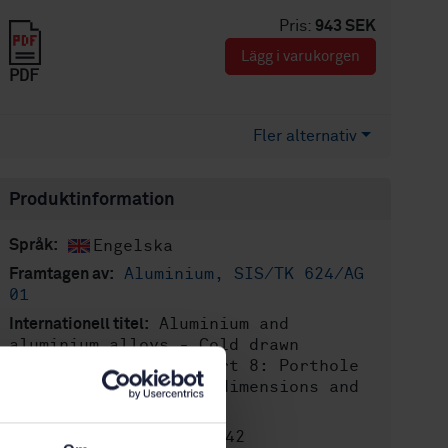
Pris:
943 SEK
Lägg i varukorgen
PDF
Fler alternativ
Produktinformation
Engelska
Språk:
Aluminium, SIS/TK 624/AG
Framtagen av:
01
Aluminium and
Internationell titel:
aluminium alloys - Cold drawn
rod/bar and tube - Part 8: Porthole
tubes, tolerances on dimensions and
form
STD-8020842
Artikelnummer: