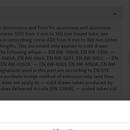
on dimensions and form for aluminium and aluminium
iameter (OD) from 3 mm to 350 mm (round tube, see
a circumscribing circle (CD) from 8 mm to 300 mm (other
t lengths. This document only applies to cold drawn
n the following alloys:— EN AW-1050A, EN AW-1200; —
-5005A, EN AW-5049, EN AW-5251, EN AW-5052; — EN
, EN AW-6262A; — EN AW-6063, EN AW-6063A, EN AW-
ations used in this part are according to EN 515.
e porthole/bridge method of extrusion only (and then
nt does not apply to:— cold drawn tubes produced by
bes delivered in coils (EN 13958), — coiled tubes cut