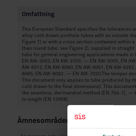
Omfattning
This European Standard specifies the tolerances 
alloy cold drawn porthole tubes with an outside d
Figure 1) or with a cross section contained within 
than round tube, see Figure 2), supplied in straigh
tube for general engineering applications made i
EN AW-3003, EN AW-3103; — EN AW-5005, EN AW
AW-6012, EN AW-6060, EN AW-6061, EN AW-6262
6065, EN AW-6082; — EN AW-7020.The temper design
This document only applies to tube produced by th
cold drawn to the final dimensions). This docume
the seamless, die/mandrel method (EN 754-7), — tu
to length (EN 13958).
Ämnesområden