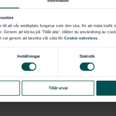
10)
Aluminiumprodukter (77.150.10)
Information
cookies
e till att vår webbplats fungerar som den ska, för att mäta trafi
. Genom att klicka på "Tillåt alla", tillåter du användning av cooki
t val genom att besöka vår sida för
Cookie-sekretess
.
Inställningar
Statistik
Tillåt urval