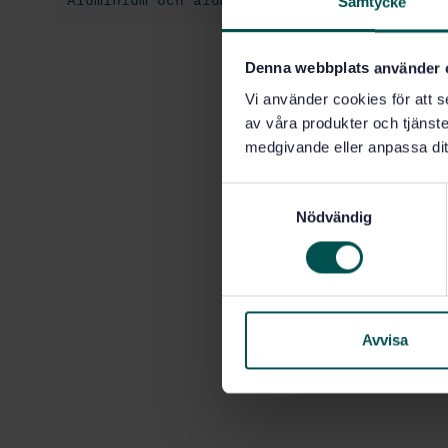
Aluminium och aluminiumlegeringar (77.120.
Samtycke
Denna webbplats använder 
Vi använder cookies för att s
av våra produkter och tjänster
medgivande eller anpassa dit
S
Nödvändig
a
m
t
y
c
k
Avvisa
e
s
v
a