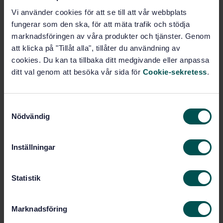
Vi använder cookies för att se till att vår webbplats
Prenumerera på standarden - Läs mer
fungerar som den ska, för att mäta trafik och stödja
marknadsföringen av våra produkter och tjänster. Genom
Pris:
943 SEK
att klicka på "Tillåt alla", tillåter du användning av
Lägg i varukorgen
cookies. Du kan ta tillbaka ditt medgivande eller anpassa
PDF
ditt val genom att besöka vår sida för
Cookie-sekretess
.
Fler alternativ
S
Nödvändig
a
Produktinformation
m
t
Engelska
Språk:
Inställningar
y
Livsmedelsanalyser, SIS/TK
Framtagen av:
c
435/AG 05
k
Statistik
Foodstuffs -
Internationell titel:
e
Determination of domoic acid in raw
s
shellfish, raw finfish and cooked mussels
Marknadsföring
by RP-HPLC using UV detection
v