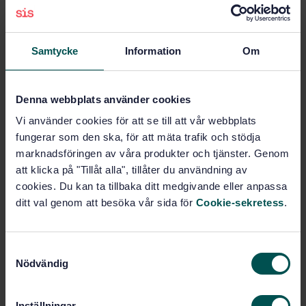
Fler alternativ
Samtycke
Information
Om
Produktinformation
Denna webbplats använder cookies
Engelska
Språk:
Vi använder cookies för att se till att vår webbplats
Lantbruksmaskiner, SIS/TK
Framtagen av:
228
fungerar som den ska, för att mäta trafik och stödja
marknadsföringen av våra produkter och tjänster. Genom
Agricultural vehicles -
Internationell titel:
Mechanical hook-type connections on
att klicka på "Tillåt alla", tillåter du användning av
towing vehicles - Test methods and
cookies. Du kan ta tillbaka ditt medgivande eller anpassa
requirements
ditt val genom att besöka vår sida för
Cookie-sekretess
.
STD-30450
Artikelnummer:
1
Utgåva:
S
2001-06-29
Fastställd:
Nödvändig
a
9
Antal sidor:
m
t
Inställningar