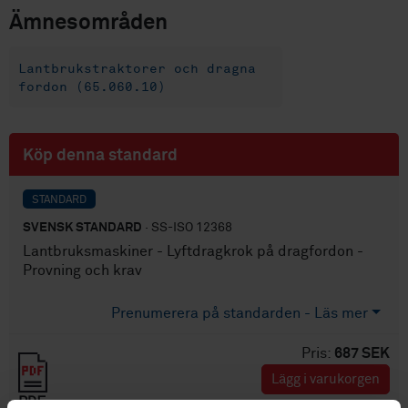
Ämnesområden
Lantbrukstraktorer och dragna
fordon (65.060.10)
Köp denna standard
STANDARD
SVENSK STANDARD
· SS-ISO 12368
Lantbruksmaskiner - Lyftdragkrok på dragfordon -
Provning och krav
Prenumerera på standarden - Läs mer
Pris:
687 SEK
Lägg i varukorgen
PDF