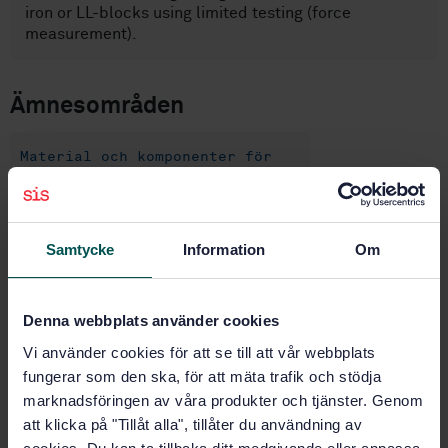
iron or LL-blocks using limited testing (force
measurement).
Ämnesområden
Material och komponenter för
järnvägsteknik (45.040)
Samtycke
Information
Om
Köp denna standard
STANDARD
Denna webbplats använder cookies
SVENSK STANDARD
· SS-EN 16834:2019
Vi använder cookies för att se till att vår webbplats
Järnvägar - Bromssystem - Bromsprestanda
fungerar som den ska, för att mäta trafik och stödja
marknadsföringen av våra produkter och tjänster. Genom
Prenumerera på standarden - Läs mer
att klicka på "Tillåt alla", tillåter du användning av
Pris:
1 865 SEK