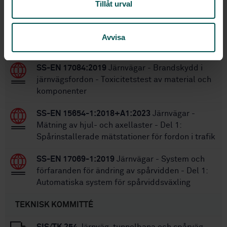
Tillåt urval
Inom samma område
Avvisa
STANDARDER
SS-EN 17084:2019
Järnvägar - Brandskydd i
järnvägsfordon - Toxicitetstest av material och
komponenter
SS-EN 15654-1:2018+A1:2023
Järnvägar -
Mätning av hjul- och axellaster - Del 1:
Spårinstallerade mätstationer för fordon i trafik
SS-EN 17069-1:2019
Järnvägar - System och
förfaranden för ändring av spårvidden - Del 1:
Automatiska system för spårviddsväxling
TEKNISK KOMMITTÉ
SIS/TK 254
Järnväg, tunnelbana och spårväg