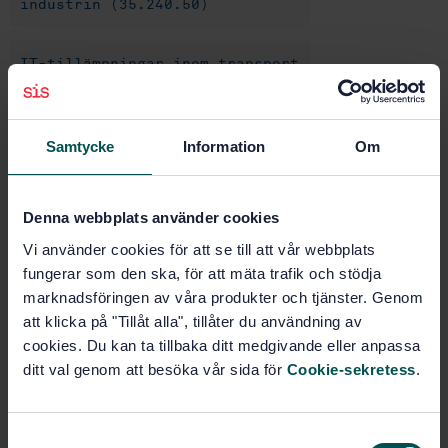
industrin (35.240.50)
IT-tillämpningar inom transport
(35.240.60)
IT- tillämpningar inom
Samtycke
Information
Om
vetenskap (35.240.70)
Denna webbplats använder cookies
Köp denna standard
Vi använder cookies för att se till att vår webbplats
fungerar som den ska, för att mäta trafik och stödja
STANDARD
marknadsföringen av våra produkter och tjänster. Genom
SVENSK STANDARD
· SS-ISO 19103:2015
att klicka på "Tillåt alla", tillåter du användning av
Geografisk information - Modellbeskrivningsspråk
cookies. Du kan ta tillbaka ditt medgivande eller anpassa
(ISO 19103:2015, IDT)
ditt val genom att besöka vår sida för
Cookie-sekretess
.
Prenumerera på standarden - Läs mer
S