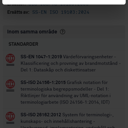
SIS-ISO/TS 19103:2006
Ersätter:
SS-EN ISO 19103:2024
Ersätts av:
Inom samma område
STANDARDER
SS-EN 1047-1:2019
Värdeförvaringsenheter -
Klassificering och provning av brandmotstånd -
Del 1: Dataskåp och diskettinsatser
SS-ISO 24156-1:2015
Grafisk notation för
terminologiska begreppsmodeller - Del 1:
Riktlinjer för användning av UML-notation i
terminologiarbete (ISO 24156-1:2014, IDT)
SS-ISO 26162:2012
System för terminologi-,
kunskaps- och innehållshantering -
Uppbyggnad, implementering, underhåll och