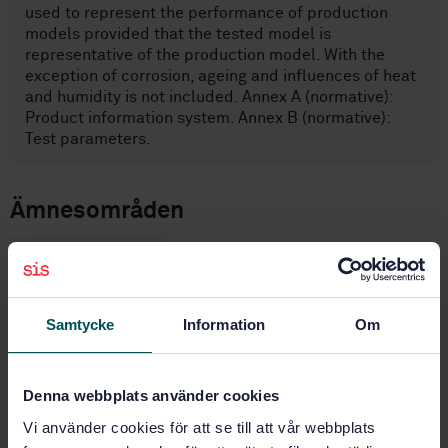
used to represent the performance of production
models provided that the tested model is
representative of the production model. With the
exception of corrosion, ageing and influences of heat
and humidity is not included. Annex A (normative):
Product information system. Annex B (normative):
Test parameters.
Ämnesområden
Möbler (97.140)
Samtycke
Information
Om
Köp denna standard
STANDARD
Denna webbplats använder cookies
SVENSK STANDARD
· SS-EN 16014:2011
Vi använder cookies för att se till att vår webbplats
Möbelbeslag - Hållfasthet och hållbarhet för