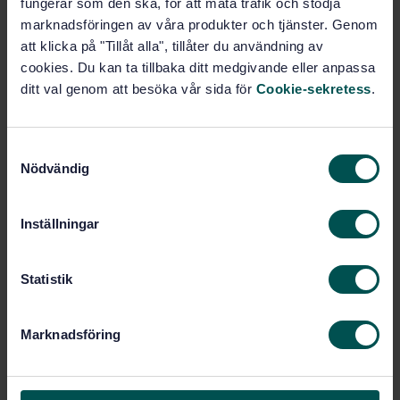
fungerar som den ska, för att mäta trafik och stödja
låsmekanismer
marknadsföringen av våra produkter och tjänster. Genom
att klicka på "Tillåt alla", tillåter du användning av
Prenumerera på standarden - Läs mer
cookies. Du kan ta tillbaka ditt medgivande eller anpassa
ditt val genom att besöka vår sida för
Cookie-sekretess
.
Pris:
1 097 SEK
Lägg i varukorgen
PDF
S
Nödvändig
a
Fler alternativ
m
t
Inställningar
y
Produktinformation
c
k
Statistik
Engelska
Språk:
e
Möbelytor och beslag, SIS/TK
Framtagen av:
s
391/AG 04
Marknadsföring
v
Hardware for furniture -
Internationell titel:
a
Strength and durability of locking
l
mechanisms