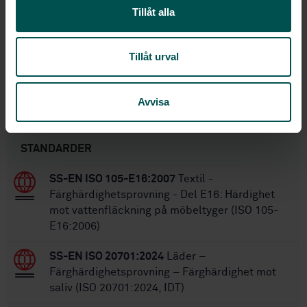
STD-81069
Tillåt alla
Artikelnummer:
1
Utgåva:
2011-08-22
Fastställd:
Tillåt urval
32
Antal sidor:
Avvisa
Inom samma område
STANDARDER
SS-EN ISO 105-E16:2007
Textil -
Färghärdighetsprovning - Del E16: Härdighet
mot vattenfläckning på möbeltyger (ISO 105-
E16:2006)
SS-EN ISO 20701:2024
Läder –
Färghärdighetsprovning – Färghärdighet mot
saliv (ISO 20701:2024, IDT)