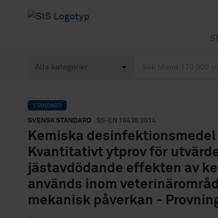
S
STANDARD
SVENSK STANDARD
· SS-EN 16438:2014
Kemiska desinfektionsmedel 
Kvantitativt ytprov för utvärd
jästavdödande effekten av k
används inom veterinärområde
mekanisk påverkan - Provnings