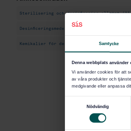
Sterilisering och desinficering allmänt (11
Desinficeringsmedel och antiseptika (11.080
Samtycke
Kemikalier för desinficering inom hushåll 
Denna webbplats använder 
Vi använder cookies för att s
av våra produkter och tjänster
medgivande eller anpassa dit
S
Nödvändig
a
m
t
y