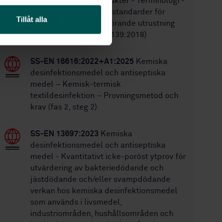
medicintekniska produkter - Terminologi -
Termer som används i standarder för
Tillåt alla
sterilisering samt tillhörande utrustning
och processer (ISO 11139:2018)
SS-EN 16616:2022+A1:2025
Kemiska
desinfektionsmedel och antiseptiska
medel – Kemisk-termisk
textildesinfektion – Provningsmetod och
krav (fas 2, steg 2)
SS-EN 13697:2023
Kemiska
desinfektionsmedel och antiseptiska
medel - Kvantitativt icke-poröst ytprov för
utvärdering av bakteriedödande och
jästdödande och/eller svampdödande
verkan hos kemiska desinfektionsmedel
som används i livsmedel,
industriområden, hushållsområden och