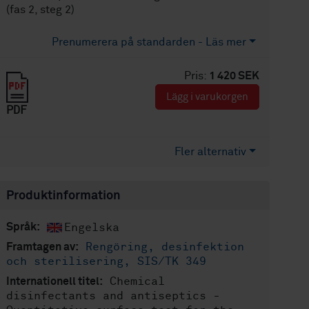
(fas 2, steg 2)
Prenumerera på standarden - Läs mer
Pris:
1 420 SEK
Lägg i varukorgen
PDF
Fler alternativ
Produktinformation
Engelska
Språk:
Rengöring, desinfektion
Framtagen av:
och sterilisering, SIS/TK 349
Chemical
Internationell titel:
disinfectants and antiseptics -