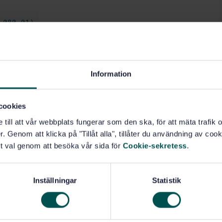
.080.01)
.20)
Information
och industri (71.100.35)
cookies
e till att vår webbplats fungerar som den ska, för att mäta trafi
. Genom att klicka på "Tillåt alla", tillåter du användning av cooki
t val genom att besöka vår sida för
Cookie-sekretess
.
Inställningar
Statistik