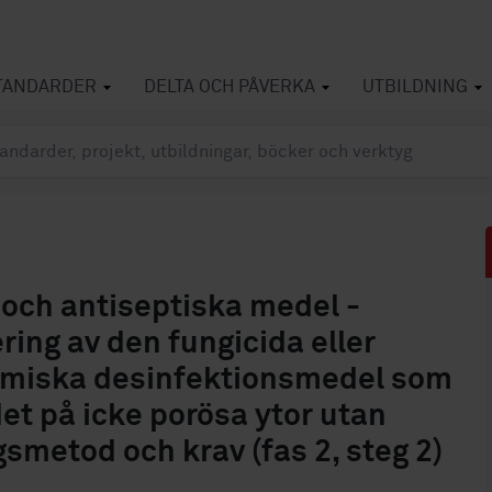
TANDARDER
DELTA OCH PÅVERKA
UTBILDNING
och antiseptiska medel -
ering av den fungicida eller
emiska desinfektionsmedel som
t på icke porösa ytor utan
metod och krav (fas 2, steg 2)