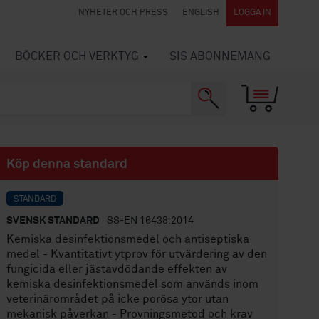
NYHETER OCH PRESS
ENGLISH
LOGGA IN
BÖCKER OCH VERKTYG
SIS ABONNEMANG
Köp denna standard
STANDARD
SVENSK STANDARD
· SS-EN 16438:2014
Kemiska desinfektionsmedel och antiseptiska
medel - Kvantitativt ytprov för utvärdering av den
fungicida eller jästavdödande effekten av
kemiska desinfektionsmedel som används inom
veterinärområdet på icke porösa ytor utan
mekanisk påverkan - Provningsmetod och krav