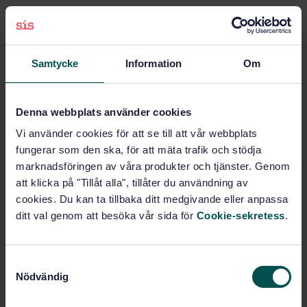
Ämnesområden
Samtycke
Information
Om
Sprutor, kanyler och katetrar
(11.040.25)
Denna webbplats använder cookies
Köp denna standard
Vi använder cookies för att se till att vår webbplats
fungerar som den ska, för att mäta trafik och stödja
STANDARD
marknadsföringen av våra produkter och tjänster. Genom
att klicka på "Tillåt alla", tillåter du användning av
SVENSK STANDARD
· SS-EN ISO 11608-7:2017
cookies. Du kan ta tillbaka ditt medgivande eller anpassa
Nålbaserade injektionssystem för medicinsk
användning - Krav och provningsmetoder - Del 7:
ditt val genom att besöka vår sida för
Cookie-sekretess
.
Tillgänglighet för personer med synnedsättning (ISO
11608-7:2016)
S
Prenumerera på standarden - Läs mer
Nödvändig
a
m
Pris:
1 250 SEK