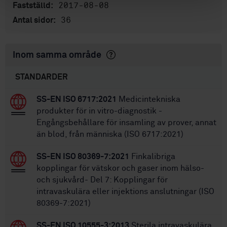
2017-08-08
Fastställd:
36
Antal sidor:
Inom samma område
STANDARDER
SS-EN ISO 6717:2021
Medicintekniska
produkter för in vitro-diagnostik -
Engångsbehållare för insamling av prover, annat
än blod, från människa (ISO 6717:2021)
SS-EN ISO 80369-7:2021
Finkalibriga
kopplingar för vätskor och gaser inom hälso-
och sjukvård- Del 7: Kopplingar för
intravaskulära eller injektions anslutningar (ISO
80369-7:2021)
SS-EN ISO 10555-3:2013
Sterila intravaskulära