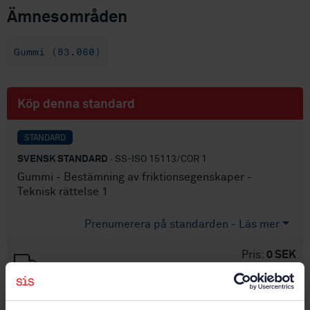
Ämnesområden
Gummi (83.060)
Köp denna standard
STANDARD
SVENSK STANDARD
· SS-ISO 15113/COR 1
Gummi - Bestämning av friktionsegenskaper -
Teknisk rättelse 1
Prenumerera på standarden - Läs mer
Pris:
0 SEK
Lägg i varukorgen
PDF