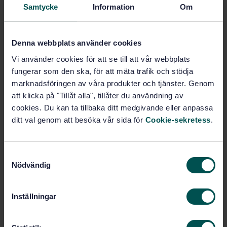
Samtycke
Information
Om
Fler alternativ
Produktinformation
Denna webbplats använder cookies
Vi använder cookies för att se till att vår webbplats
Engelska
Språk:
fungerar som den ska, för att mäta trafik och stödja
Svenska institutet för
Framtagen av:
marknadsföringen av våra produkter och tjänster. Genom
standarder
att klicka på "Tillåt alla", tillåter du användning av
Rubber - Determination
Internationell titel:
cookies. Du kan ta tillbaka ditt medgivande eller anpassa
of frictional properties - Technical
ditt val genom att besöka vår sida för
Cookie-sekretess
.
Corrigendum 1
STD-30872
Artikelnummer:
S
1
Utgåva:
Nödvändig
a
2001-09-07
Fastställd:
m
2
Antal sidor:
t
Inställningar
SS-ISO 15113
Korrigerar:
y
SS-ISO 15113:2005
c
Ersätts av: