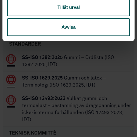
24
Antal sidor:
Tillåt urval
SS-ISO 1853:2011
Ersätter:
Avvisa
Inom samma område
STANDARDER
SS-ISO 1382:2025
Gummi – Ordlista (ISO
1382:2025, IDT)
SS-ISO 1629:2025
Gummi och latex –
Terminologi (ISO 1629:2025, IDT)
SS-ISO 12493:2023
Vulkat gummi och
termoelast - bestämning av dragspänning under
icke-isoterma förhållanden (ISO 12493:2023,
IDT)
TEKNISK KOMMITTÉ