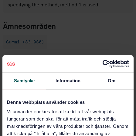
specifying the method, method 1 is used.
Ämnesområden
Gummi (83.060)
Köp denna standard
Samtycke
Information
Om
STANDARD
SVENSK STANDARD
· SS-ISO 1853:2018
Gummi och termoelast - Ledande och avledande
Denna webbplats använder cookies
material - Mätning av resistivitet (ISO 1853:2018, IDT)
Vi använder cookies för att se till att vår webbplats
Prenumerera på standarden - Läs mer
fungerar som den ska, för att mäta trafik och stödja
marknadsföringen av våra produkter och tjänster. Genom
Pris:
789 SEK
att klicka på "Tillåt alla", tillåter du användning av