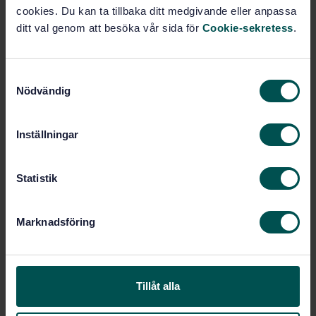
Lägg i varukorgen
cookies. Du kan ta tillbaka ditt medgivande eller anpassa
PDF
ditt val genom att besöka vår sida för
Cookie-sekretess
.
Fler alternativ
S
Nödvändig
a
Produktinformation
m
t
Inställningar
Engelska
Språk:
y
Gummi och gummiprodukter,
Framtagen av:
c
SIS/TK 154
k
Statistik
Conducting and
Internationell titel:
e
dissipative rubbers, vulcanized or
s
thermoplastic - Measurement of
Marknadsföring
v
resistivity (ISO 1853:2018, IDT)
a
STD-80005768
Artikelnummer:
l
4
Utgåva:
Tillåt alla
2018-07-31
Fastställd: