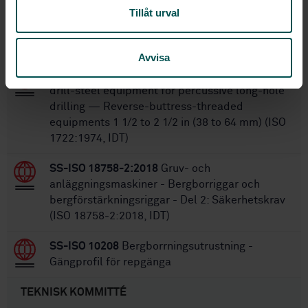
Tillåt urval
Inom samma område
STANDARDER
Avvisa
SS-ISO 1722:2020
Rock drilling — Extension
drill-steel equipment for percussive long-hole
drilling — Reverse-buttress-threaded
equipments 1 1/2 to 2 1/2 in (38 to 64 mm) (ISO
1722:1974, IDT)
SS-ISO 18758-2:2018
Gruv- och
anläggningsmaskiner - Bergborriggar och
bergförstärkningsriggar - Del 2: Säkerhetskrav
(ISO 18758-2:2018, IDT)
SS-ISO 10208
Bergborrningsutrustning -
Gängprofil för repgänga
TEKNISK KOMMITTÉ