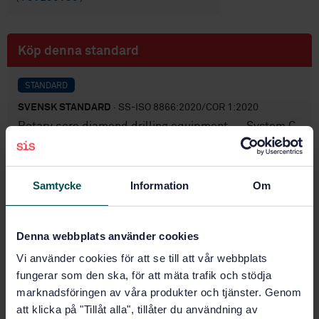
Köp denna standard
STANDARD
SVENSK STANDARD
· SS-ISO 8866:2020/COR 1:2020
Rotary core diamond drilling equipment — System C
— Technical Corrigendum 1 (ISO 8866:1991/Cor
1:1991, IDT)Rotary core diamond drilling equipment
— System C — Technical Corrigendum 1 (ISO
Samtycke
Information
Om
8866:1991/Cor 1:1991, IDT)
Prenumerera på standarden - Läs mer
Denna webbplats använder cookies
Pris:
0 SEK
Vi använder cookies för att se till att vår webbplats
Lägg i varukorgen
fungerar som den ska, för att mäta trafik och stödja
PDF
marknadsföringen av våra produkter och tjänster. Genom
att klicka på "Tillåt alla", tillåter du användning av