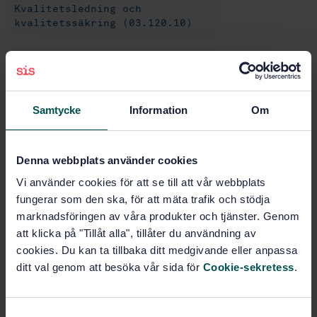
Kvalitetsledning och
kvalitetssäkring (03.120.10)
Flygplan och rymdfarkoster
Allmänt (49.020)
Samtycke
Information
Om
Köp denna standard
Denna webbplats använder cookies
STANDARD
Vi använder cookies för att se till att vår webbplats
SVENSK STANDARD
· SS-EN 9110:2015
fungerar som den ska, för att mäta trafik och stödja
Quality Management Systems - Requirements for
marknadsföringen av våra produkter och tjänster. Genom
Aviation Maintenance Organizations
att klicka på "Tillåt alla", tillåter du användning av
cookies. Du kan ta tillbaka ditt medgivande eller anpassa
Prenumerera på standarden - Läs mer
ditt val genom att besöka vår sida för
Cookie-sekretess
.
Pris:
1 420 SEK
Lägg i varukorgen
S