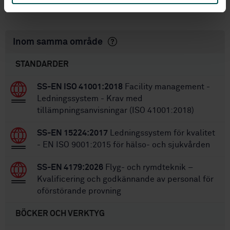
SS-EN 9110:2018
Ersätts av:
Inom samma område
STANDARDER
SS-EN ISO 41001:2018
Facility management -
Ledningssystem - Krav med
tillämpningsanvisningar (ISO 41001:2018)
SS-EN 15224:2017
Ledningssystem för kvalitet
- EN ISO 9001:2015 för hälso- och sjukvården
SS-EN 4179:2026
Flyg- och rymdteknik –
Kvalificering och godkännande av personal för
oförstörande provning
BÖCKER OCH VERKTYG