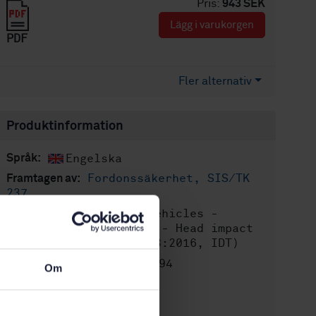
Pris:
943 SEK
Lägg i varukorgen
PDF
Fler alternativ
Produktinformation
Engelska
Språk:
Fordonssäkerhet, SIS/TK
Framtagen av:
237
Road vehicles -
Internationell titel:
Pedestrian protection - Head impact
test method (ISO 14513:2016, IDT)
STD-8019894
Artikelnummer:
Om
2
Utgåva:
2016-04-12
Fastställd: