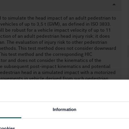
d to simulate the head impact of an adult pedestrian to
vehicles of up to 3,5 t (GVM), as defined in ISO 3833.
ll be robust for a vehicle impact velocity of up to 11
ion of an adult pedestrian head injury risk; it does
ian. The evaluation of injury risk to other pedestrian
 methods. This test method does not consider downward
 This test method and the corresponding HIC
tor and does not consider the kinematics of the
the subsequent post-impact kinematics and potential
pedestrian head in a simulated impact with a motorized
provements in vehicle derived from such pedestrian
 vehicle front impact.
Information
cookies