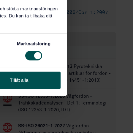
24
Antal sidor:
k och stödja marknadsföringen
SS-ISO 14513:2006/Cor 1:2007
Ersätter:
es. Du kan ta tillbaka ditt
,
SS-ISO 14513:2006
Inom samma område
Marknadsföring
STANDARDER
SS-EN ISO 14451-1:2013
Pyrotekniska
artiklar - Pyrotekniska artiklar för fordon -
Tillåt alla
Del 1: Terminologi (ISO 14451-1:2013)
SS-ISO 12353-1:2020
Vägfordon -
Trafikskadeanalyser - Del 1: Terminologi
(ISO 12353-1:2020, IDT)
SS-ISO 26021-1:2022
Vägfordon -
Aktivering av pyrotekniska enheter i