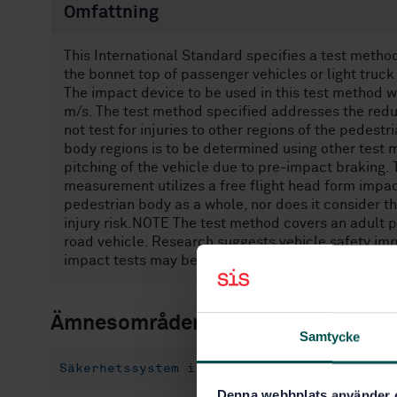
Omfattning
This International Standard specifies a test metho
the bonnet top of passenger vehicles or light truck 
The impact device to be used in this test method wi
m/s. The test method specified addresses the reduct
not test for injuries to other regions of the pedestr
body regions is to be determined using other test
pitching of the vehicle due to pre-impact braking.
measurement utilizes a free flight head form impac
pedestrian body as a whole, nor does it consider 
injury risk.NOTE The test method covers an adult 
road vehicle. Research suggests vehicle safety im
impact tests may be beneficial also to bicyclists in
Ämnesområden
Samtycke
Säkerhetssystem i bil (43.040.80)
Denna webbplats använder 