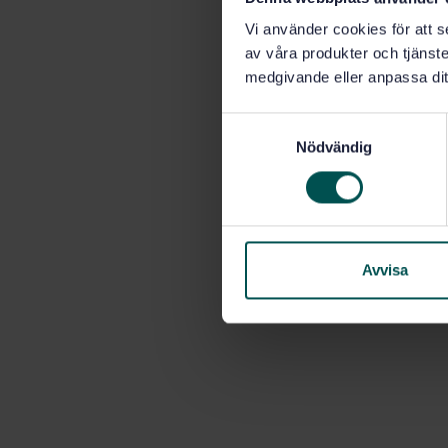
Vi använder cookies för att s
av våra produkter och tjänster
medgivande eller anpassa dit
S
Nödvändig
a
m
t
y
c
k
Avvisa
e
s
v
a
l