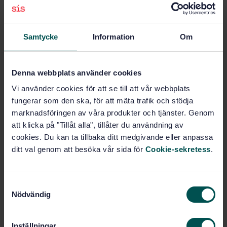
Pris:
687 SEK
Lägg i varukorgen
Samtycke
Information
Om
PDF
Fler alternativ
Denna webbplats använder cookies
Vi använder cookies för att se till att vår webbplats
Produktinformation
fungerar som den ska, för att mäta trafik och stödja
marknadsföringen av våra produkter och tjänster. Genom
Engelska
Språk:
att klicka på "Tillåt alla", tillåter du användning av
Svenska institutet för
Framtagen av:
cookies. Du kan ta tillbaka ditt medgivande eller anpassa
standarder
ditt val genom att besöka vår sida för
Cookie-sekretess
.
Plastics piping systems
Internationell titel:
- Thermoplastics pipes - Determination
of resistance to internal pressurs at
S
constant temperature
Nödvändig
a
STD-15883
Artikelnummer:
m
1
Utgåva:
t
Inställningar