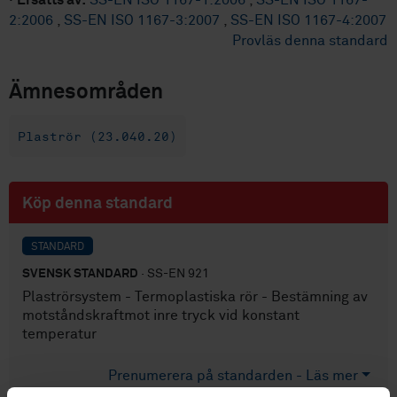
·
Ersätts av:
SS-EN ISO 1167-1:2006
,
SS-EN ISO 1167-
2:2006
,
SS-EN ISO 1167-3:2007
,
SS-EN ISO 1167-4:2007
Provläs denna standard
Ämnesområden
Plaströr (23.040.20)
Köp denna standard
STANDARD
SVENSK STANDARD
· SS-EN 921
Plaströrsystem - Termoplastiska rör - Bestämning av
motståndskraftmot inre tryck vid konstant
temperatur
Prenumerera på standarden - Läs mer