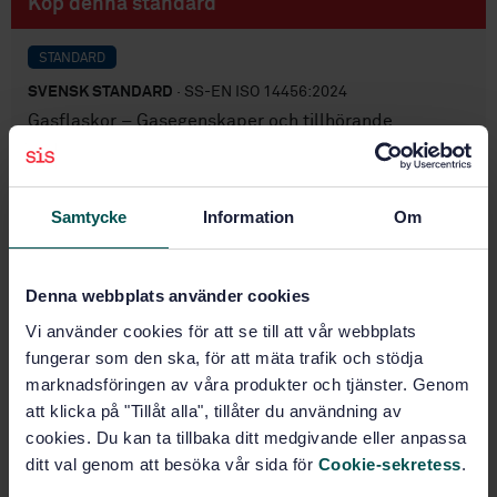
Köp denna standard
STANDARD
SVENSK STANDARD
· SS-EN ISO 14456:2024
Gasflaskor – Gasegenskaper och tillhörande
klassificeringskoder (FTSC) (ISO 14456:2024)
Prenumerera på standarden - Läs mer
Samtycke
Information
Om
Pris:
1 599 SEK
Lägg i varukorgen
Denna webbplats använder cookies
PDF
Vi använder cookies för att se till att vår webbplats
fungerar som den ska, för att mäta trafik och stödja
Fler alternativ
marknadsföringen av våra produkter och tjänster. Genom
att klicka på "Tillåt alla", tillåter du användning av
Produktinformation
cookies. Du kan ta tillbaka ditt medgivande eller anpassa
ditt val genom att besöka vår sida för
Cookie-sekretess
.
Engelska
Språk: