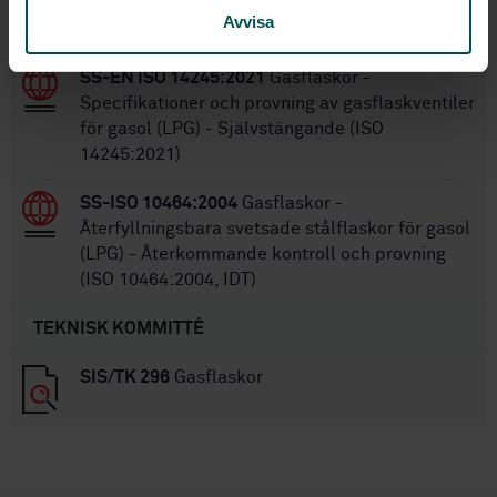
bandsläckningsinstallationar på fartyg (ISO
Avvisa
3500:2005, IDT)
SS-EN ISO 14245:2021
Gasflaskor -
Specifikationer och provning av gasflaskventiler
för gasol (LPG) - Självstängande (ISO
14245:2021)
SS-ISO 10464:2004
Gasflaskor -
Återfyllningsbara svetsade stålflaskor för gasol
(LPG) - Återkommande kontroll och provning
(ISO 10464:2004, IDT)
TEKNISK KOMMITTÉ
SIS/TK 296
Gasflaskor