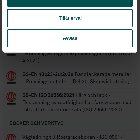
Tillåt urval
Inom samma område
STANDARDER
Avvisa
SS-EN ISO 8130-4:2022
Pulverfärg - Del 4:
Beräkning av lägsta explosionsgräns (ISO 8130-
4:2021)
SS-EN 13523-20:2020
Bandlackerade metaller
- Provningsmetoder - Del 20: Skumvidhäftning
SS-EN ISO 20566:2021
Färg och lack -
Bestämning av reptålighet hos färgsystem med
biltvätt i laboratorieskala (ISO 20566:2020)
BÖCKER OCH VERKTYG
Vägledning till Rostgradsboken - ISO 8501-1