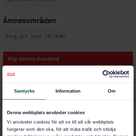
Ämnesområden
Färg och lack (87.040)
Köp denna standard
STANDARD
SVENSK STANDARD
· SS-EN ISO 8130-3:2010
Samtycke
Information
Om
Pulverfärg - Del 3: Bestämning av densitet genom
vätskeersättningspyknometer (ISO 8130-3:1992)
Prenumerera på standarden - Läs mer
Denna webbplats använder cookies
Vi använder cookies för att se till att vår webbplats
Pris:
687 SEK
fungerar som den ska, för att mäta trafik och stödja
Lägg i varukorgen