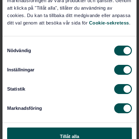
marknadsföringen av våra produkter och tjänster. Genom
PDF
att klicka på "Tillåt alla", tillåter du användning av
cookies. Du kan ta tillbaka ditt medgivande eller anpassa
Fler alternativ
ditt val genom att besöka vår sida för
Cookie-sekretess
.
Produktinformation
S
Nödvändig
a
Engelska
Språk:
m
Färg och lack, SIS/TK 433
Framtagen av:
t
Inställningar
Coating powders - Part
Internationell titel:
y
3: Determination of density by liquid
c
displacement pyknometer (ISO 8130-
k
Statistik
3:1992)
e
STD-76039
Artikelnummer:
s
Marknadsföring
1
Utgåva:
v
2010-11-29
Fastställd:
a
l
16
Antal sidor:
SS-EN ISO 8130-3:2021
Tillåt alla
Ersätts av: