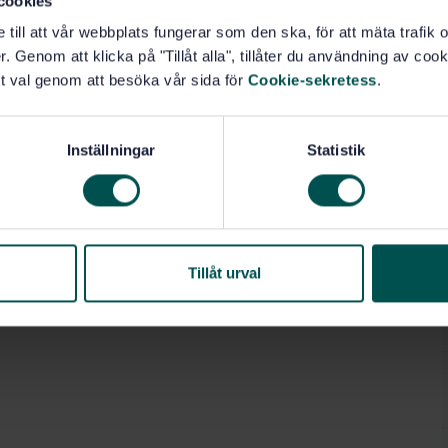
cookies
e till att vår webbplats fungerar som den ska, för att mäta trafi
. Genom att klicka på "Tillåt alla", tillåter du användning av cooki
(87.040)
Bindemedel (87.060.20)
t val genom att besöka vår sida för
Cookie-sekretess
.
Inställningar
Statistik
Tillåt urval