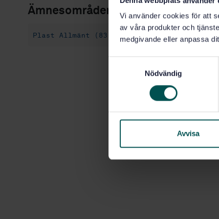
Denna webbplats använder 
Ämnesområden
Vi använder cookies för att s
av våra produkter och tjänster
Plast Allmänt (83.080.01)
Färg och lack 
medgivande eller anpassa dit
S
Nödvändig
a
m
t
y
c
k
Avvisa
e
s
v
a
l