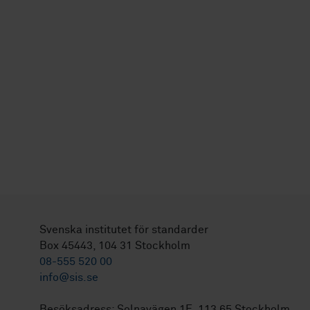
Svenska institutet för standarder
Box 45443, 104 31 Stockholm
08-555 520 00
info@sis.se
Besöksadress: Solnavägen 1E, 113 65 Stockholm