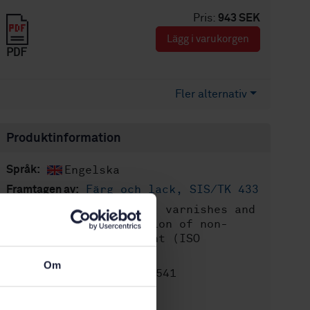
Pris:
943 SEK
Lägg i varukorgen
PDF
Fler alternativ
Produktinformation
Engelska
Språk:
Färg och lack, SIS/TK 433
Framtagen av:
Paints, varnishes and
Internationell titel:
plastics - Determination of non-
volatile-matter content (ISO
3251:2019)
Om
STD-80012541
Artikelnummer:
4
Utgåva: