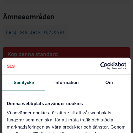
Ämnesområden
Färg och lack (87.040)
Köp denna standard
STANDARD
SVENSK STANDARD
· SS-EN 927-10:2019
Samtycke
Information
Om
Färg och lack - Färger och färgsystem för målning på
trä utomhus - Del 10: Resistens mot sammanlimning
av målade träytor
Denna webbplats använder cookies
Prenumerera på standarden - Läs mer
Vi använder cookies för att se till att vår webbplats
fungerar som den ska, för att mäta trafik och stödja
Pris:
1 097 SEK
marknadsföringen av våra produkter och tjänster. Genom