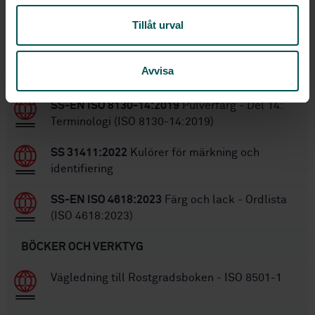
Tillåt urval
Inom samma område
Avvisa
STANDARDER
SS-EN ISO 8130-14:2019
Pulverfärg - Del 14:
Terminologi (ISO 8130-14:2019)
SS 31411:2022
Kulörer för märkning och
identifiering
SS-EN ISO 4618:2023
Färg och lack - Ordlista
(ISO 4618:2023)
BÖCKER OCH VERKTYG
Vägledning till Rostgradsboken - ISO 8501-1