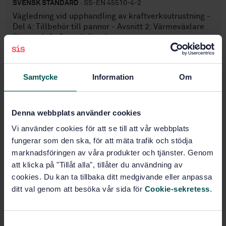
SVENSK STANDARD
· SS-EN 45510-4-2
Vägledning vid upphandling av kraftverksutrustning -
Del 4: Tillbehör till pannor - Avsnitt 2: Värmeväxlare
för gas-luft, ånga-luft och gas-gas
Prenumerera på standarden - Läs mer
Samtycke
Information
Om
Pris:
1 250 SEK
Lägg i varukorgen
PDF
Denna webbplats använder cookies
Vi använder cookies för att se till att vår webbplats
Fler alternativ
fungerar som den ska, för att mäta trafik och stödja
marknadsföringen av våra produkter och tjänster. Genom
att klicka på "Tillåt alla", tillåter du användning av
Produktinformation
cookies. Du kan ta tillbaka ditt medgivande eller anpassa
Engelska
ditt val genom att besöka vår sida för
Cookie-sekretess
.
Språk:
Svenska institutet för
Framtagen av:
standarder
S