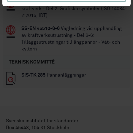
SS-ISO 14084-2:2015
Processcheman för
kraftverk - Del 2: Grafiska symboler (ISO 14084-
2:2015, IDT)
SS-EN 45510-6-6
Vägledning vid upphandling
av kraftverksutrustning - Del 6-6:
Tilläggsutrustningar till ångpannor - Våt- och
kyltorn
TEKNISK KOMMITTÉ
SIS/TK 285
Pannanläggningar
Svenska institutet för standarder
Box 45443, 104 31 Stockholm